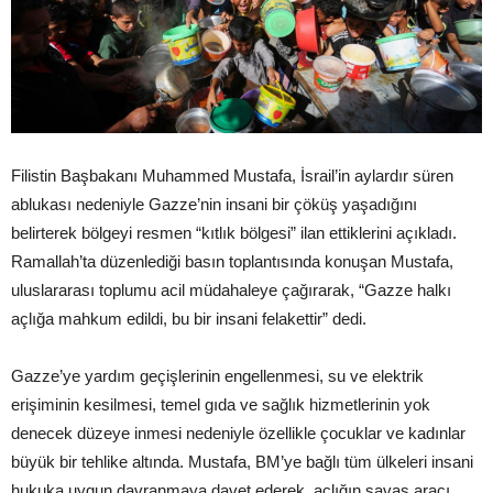
Filistin Başbakanı Muhammed Mustafa, İsrail’in aylardır süren
ablukası nedeniyle Gazze’nin insani bir çöküş yaşadığını
belirterek bölgeyi resmen “kıtlık bölgesi” ilan ettiklerini açıkladı.
Ramallah’ta düzenlediği basın toplantısında konuşan Mustafa,
uluslararası toplumu acil müdahaleye çağırarak, “Gazze halkı
açlığa mahkum edildi, bu bir insani felakettir” dedi.
Gazze’ye yardım geçişlerinin engellenmesi, su ve elektrik
erişiminin kesilmesi, temel gıda ve sağlık hizmetlerinin yok
denecek düzeye inmesi nedeniyle özellikle çocuklar ve kadınlar
büyük bir tehlike altında. Mustafa, BM’ye bağlı tüm ülkeleri insani
hukuka uygun davranmaya davet ederek, açlığın savaş aracı