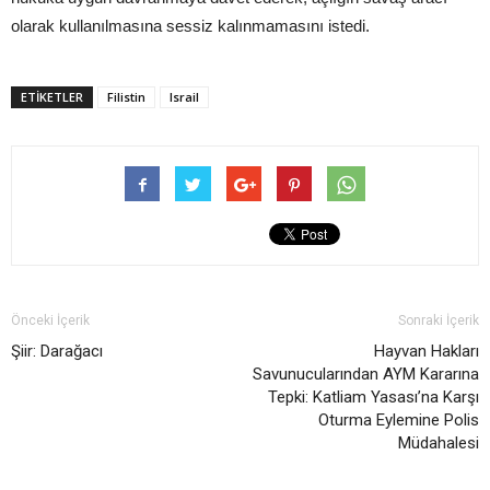
olarak kullanılmasına sessiz kalınmamasını istedi.
ETIKETLER
Filistin
Israil
Önceki İçerik
Sonraki İçerik
Şiir: Darağacı
Hayvan Hakları
Savunucularından AYM Kararına
Tepki: Katliam Yasası’na Karşı
Oturma Eylemine Polis
Müdahalesi