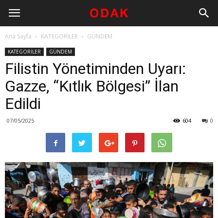
Ana Sayfa
KATEGORİLER
GÜNDEM
KATEGORİLER
GÜNDEM
Filistin Yönetiminden Uyarı:
Gazze, “Kıtlık Bölgesi” İlan
Edildi
07/05/2025
604
0