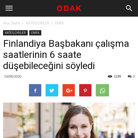
Ana Sayfa
KATEGORİLER
EMEK
KATEGORİLER
EMEK
Finlandiya Başbakanı çalışma
saatlerinin 6 saate
düşebileceğini söyledi
26/08/2020
1239
0