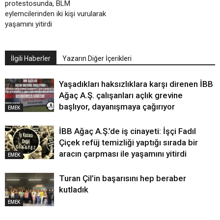
protestosunda, BLM
eylemcilerinden iki kişi vurularak
yaşamını yitirdi
İlgili Haberler
Yazarın Diğer İçerikleri
Yaşadıkları haksızlıklara karşı direnen İBB
Ağaç A.Ş. çalışanları açlık grevine
başlıyor, dayanışmaya çağırıyor
EMEK
İBB Ağaç A.Ş.’de iş cinayeti: İşçi Fadıl
Çiçek refüj temizliği yaptığı sırada bir
aracın çarpması ile yaşamını yitirdi
EMEK
Turan Çil’in başarısını hep beraber
kutladık
EMEK