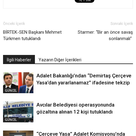
Önceki İçerik
Sonraki İçerik
BİRTEK-SEN Başkanı Mehmet
Starmer: “Bir an önce savaş
Türkmen tutuklandı
sonlanmalı”
İlgili Haberler
Yazarın Diğer İçerikleri
Adalet Bakanlığı’ndan “Demirtaş Çerçeve
Yasa’dan yararlanamaz” ifadesine tekzip
GÜNCEL
Avcılar Belediyesi operasyonunda
gözaltına alınan 12 kişi tutuklandı
GÜNCEL
“Çerçeve Yasa” Adalet Komisyonu’nda