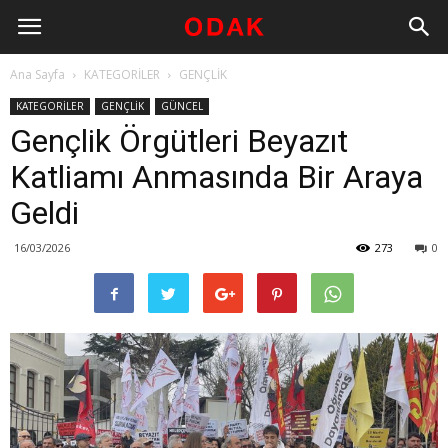
Ana Sayfa
KATEGORİLER
GENÇLİK
KATEGORİLER
GENÇLİK
GÜNCEL
Gençlik Örgütleri Beyazıt
Katliamı Anmasında Bir Araya
Geldi
16/03/2026
273
0