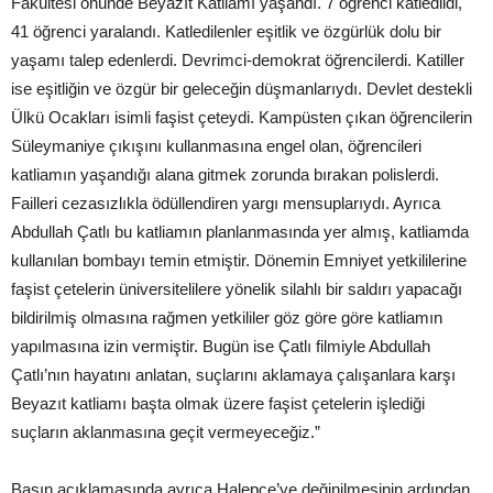
Fakültesi önünde Beyazıt Katliamı yaşandı. 7 öğrenci katledildi,
41 öğrenci yaralandı. Katledilenler eşitlik ve özgürlük dolu bir
yaşamı talep edenlerdi. Devrimci-demokrat öğrencilerdi. Katiller
ise eşitliğin ve özgür bir geleceğin düşmanlarıydı. Devlet destekli
Ülkü Ocakları isimli faşist çeteydi. Kampüsten çıkan öğrencilerin
Süleymaniye çıkışını kullanmasına engel olan, öğrencileri
katliamın yaşandığı alana gitmek zorunda bırakan polislerdi.
Failleri cezasızlıkla ödüllendiren yargı mensuplarıydı. Ayrıca
Abdullah Çatlı bu katliamın planlanmasında yer almış, katliamda
kullanılan bombayı temin etmiştir. Dönemin Emniyet yetkililerine
faşist çetelerin üniversitelilere yönelik silahlı bir saldırı yapacağı
bildirilmiş olmasına rağmen yetkililer göz göre göre katliamın
yapılmasına izin vermiştir. Bugün ise Çatlı filmiyle Abdullah
Çatlı’nın hayatını anlatan, suçlarını aklamaya çalışanlara karşı
Beyazıt katliamı başta olmak üzere faşist çetelerin işlediği
suçların aklanmasına geçit vermeyeceğiz.”
Basın açıklamasında ayrıca Halepçe’ye değinilmesinin ardından