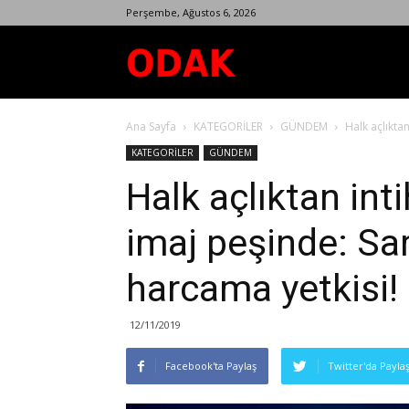
Perşembe, Ağustos 6, 2026
Odak
Ana Sayfa
KATEGORİLER
GÜNDEM
Halk açlıkta
Dergisi
KATEGORİLER
GÜNDEM
Halk açlıktan int
imaj peşinde: Sar
harcama yetkisi!
12/11/2019
Facebook'ta Paylaş
Twitter'da Payla