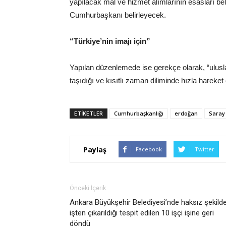
yapılacak mal ve hizmet alımlarının esasları bel
Cumhurbaşkanı belirleyecek.
“Türkiye’nin imajı için”
Yapılan düzenlemede ise gerekçe olarak, “ulusla
taşıdığı ve kısıtlı zaman diliminde hızla hareket ed
ETIKETLER
Cumhurbaşkanlığı
erdoğan
Saray
Paylaş
Facebook
Twitter
Önceki İçerik
Ankara Büyükşehir Belediyesi’nde haksız şekild
işten çıkarıldığı tespit edilen 10 işçi işine geri
döndü