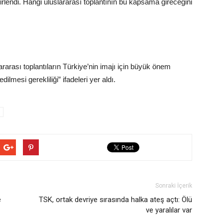
irlendi. Hangi uluslararası toplantının bu kapsama gireceğini
rarası toplantıların Türkiye’nin imajı için büyük önem
ilmesi gerekliliği” ifadeleri yer aldı.
Sonraki İçerik
e
TSK, ortak devriye sırasında halka ateş açtı: Ölü
ve yaralılar var