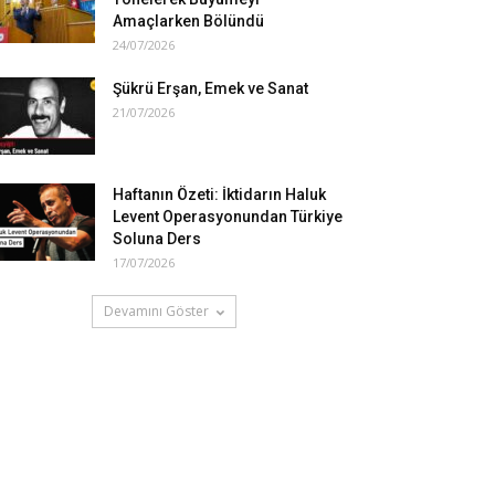
Amaçlarken Bölündü
24/07/2026
Şükrü Erşan, Emek ve Sanat
21/07/2026
Haftanın Özeti: İktidarın Haluk
Levent Operasyonundan Türkiye
Soluna Ders
17/07/2026
Devamını Göster