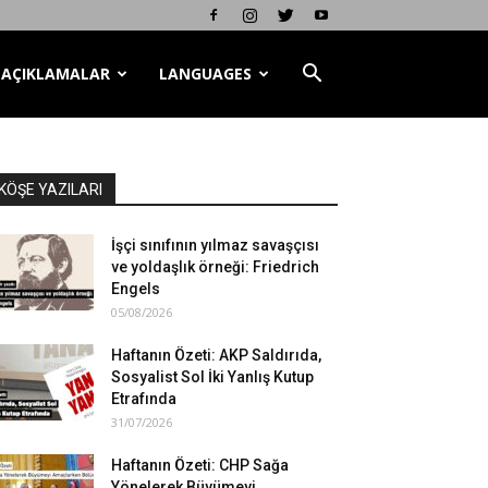
AÇIKLAMALAR
LANGUAGES
KÖŞE YAZILARI
İşçi sınıfının yılmaz savaşçısı
ve yoldaşlık örneği: Friedrich
Engels
05/08/2026
Haftanın Özeti: AKP Saldırıda,
Sosyalist Sol İki Yanlış Kutup
Etrafında
31/07/2026
Haftanın Özeti: CHP Sağa
Yönelerek Büyümeyi