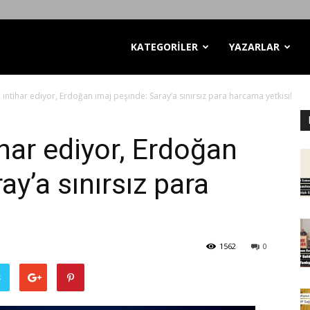
KATEGORİLER
YAZARLAR
n intihar ediyor, Erdoğan imaj peşinde: Saray’a sınırsız para harcama yetkisi!
ihar ediyor, Erdoğan
ay’a sınırsız para
1562
0
ş