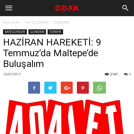
Ana Sayfa
KATEGORİLER
GÜNDEM
KATEGORİLER
GÜNDEM
TÜRKİYE
HAZİRAN HAREKETİ: 9
Temmuz’da Maltepe’de
Buluşalım
03/07/2017
2147
0