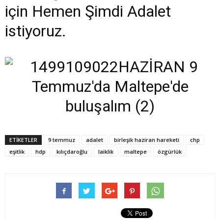
için Hemen Şimdi Adalet
istiyoruz.
ETIKETLER
9 temmuz
adalet
birleşik haziran hareketi
chp
eşitlik
hdp
kılıçdaroğlu
laiklik
maltepe
özgürlük