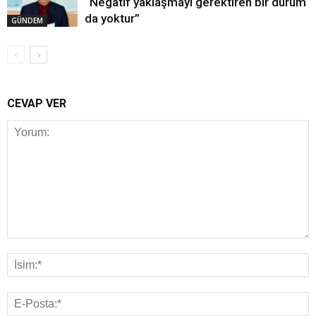
“Negatif yaklaşmayı gerektiren bir durum
da yoktur”
GÜNDEM
CEVAP VER