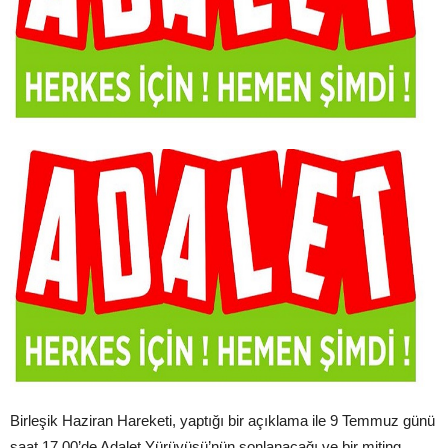
Birleşik Haziran Hareketi, yaptığı bir açıklama ile 9 Temmuz günü
saat 17.00’de Adalet Yürüyüşü’nün sonlanacağı ve bir miting