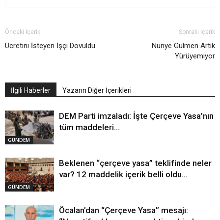
Önceki İçerik
Sonraki İçerik
Ücretini İsteyen İşçi Dövüldü
Nuriye Gülmen Artık
Yürüyemiyor
İlgili Haberler
Yazarın Diğer İçerikleri
DEM Parti imzaladı: İşte Çerçeve Yasa’nın
tüm maddeleri…
GÜNDEM
Beklenen “çerçeve yasa” teklifinde neler
var? 12 maddelik içerik belli oldu…
GÜNDEM
Öcalan’dan “Çerçeve Yasa” mesajı: