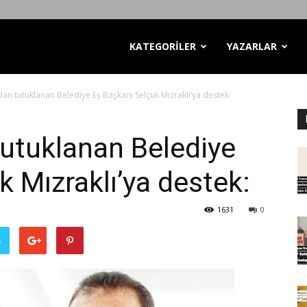
KATEGORİLER
YAZARLAR
n tutuklanan Belediye Eş Başkanı Selçuk Mızraklı’ya destek:
utuklanan Belediye
k Mızraklı’ya destek:
1631
0
ş