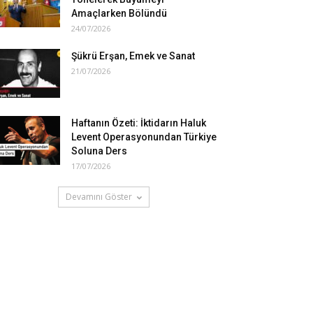
Amaçlarken Bölündü
24/07/2026
Şükrü Erşan, Emek ve Sanat
21/07/2026
Haftanın Özeti: İktidarın Haluk
Levent Operasyonundan Türkiye
Soluna Ders
17/07/2026
Devamını Göster