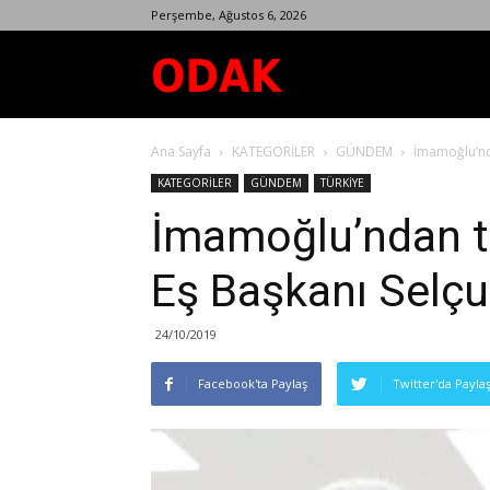
Perşembe, Ağustos 6, 2026
Odak
Ana Sayfa
KATEGORİLER
GÜNDEM
İmamoğlu’nda
Dergisi
KATEGORİLER
GÜNDEM
TÜRKİYE
İmamoğlu’ndan t
Eş Başkanı Selçu
24/10/2019
Facebook'ta Paylaş
Twitter'da Payla