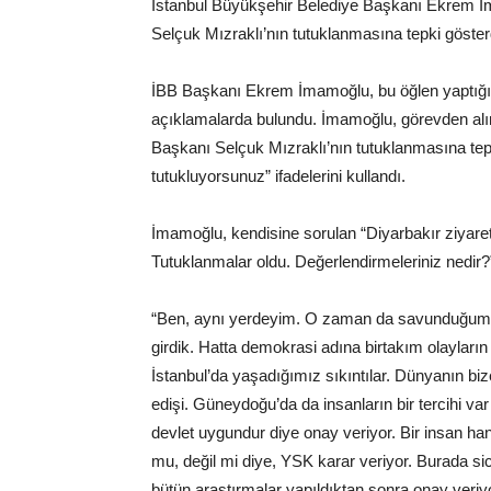
İstanbul Büyükşehir Belediye Başkanı Ekrem İ
Selçuk Mızraklı’nın tutuklanmasına tepki göster
İBB Başkanı Ekrem İmamoğlu, bu öğlen yaptığı p
açıklamalarda bulundu. İmamoğlu, görevden al
Başkanı Selçuk Mızraklı’nın tutuklanmasına tep
tutukluyorsunuz” ifadelerini kullandı.
İmamoğlu, kendisine sorulan “Diyarbakır ziyaret
Tutuklanmalar oldu. Değerlendirmeleriniz nedir?”
“Ben, aynı yerdeyim. O zaman da savunduğum ş
girdik. Hatta demokrasi adına birtakım olayların
İstanbul’da yaşadığımız sıkıntılar. Dünyanın bi
edişi. Güneydoğu’da da insanların bir tercihi var 
devlet uygundur diye onay veriyor. Bir insan ha
mu, değil mi diye, YSK karar veriyor. Burada si
bütün araştırmalar yapıldıktan sonra onay veriyor