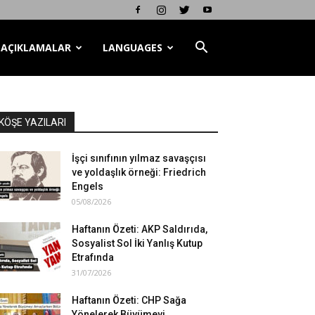
AÇIKLAMALAR
LANGUAGES
KÖŞE YAZILARI
İşçi sınıfının yılmaz savaşçısı
ve yoldaşlık örneği: Friedrich
Engels
05/08/2026
Haftanın Özeti: AKP Saldırıda,
Sosyalist Sol İki Yanlış Kutup
Etrafında
31/07/2026
Haftanın Özeti: CHP Sağa
Yönelerek Büyümeyi