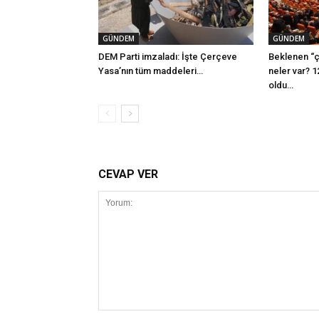
GÜNDEM
GÜNDEM
DEM Parti imzaladı: İşte Çerçeve
Beklenen “ç
Yasa’nın tüm maddeleri…
neler var? 1
oldu…
CEVAP VER