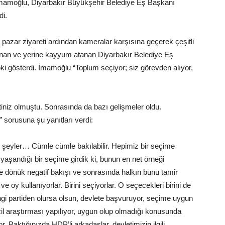
mamoğlu, Diyarbakır Büyükşehir Belediye Eş Başkanı
di.
azar ziyareti ardından kameralar karşısına geçerek çeşitli
ınan ve yerine kayyum atanan Diyarbakır Belediye Eş
ki gösterdi. İmamoğlu “Toplum seçiyor; siz görevden alıyor,
iniz olmuştu. Sonrasında da bazı gelişmeler oldu.
 sorusuna şu yanıtları verdi:
eyler… Cümle cümle bakılabilir. Hepimiz bir seçime
 yaşandığı bir seçime girdik ki, bunun en net örneği
ze dönük negatif bakışı ve sonrasında halkın bunu tamir
ve oy kullanıyorlar. Birini seçiyorlar. O seçecekleri birini de
ngi partiden olursa olsun, devlete başvuruyor, seçime uygun
cil araştırması yapılıyor, uygun olup olmadığı konusunda
. Baktığınızda HDP’li arkadaşlar, devletimizin ilgili