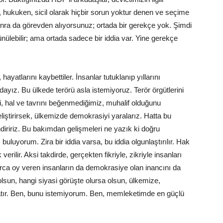
hukuken, sicil olarak hiçbir sorun yoktur denen ve seçime
onra da görevden alıyorsunuz; ortada bir gerekçe yok. Şimdi
nülebilir; ama ortada sadece bir iddia var. Yine gerekçe
hayatlarını kaybettiler. İnsanlar tutuklanıp yıllarını
dayız. Bu ülkede terörü asla istemiyoruz. Terör örgütlerini
ini, hal ve tavrını beğenmediğimiz, muhalif olduğunu
liştirirsek, ülkemizde demokrasiyi yaralarız. Hatta bu
iririz. Bu bakımdan gelişmeleri ne yazık ki doğru
buluyorum. Zira bir iddia varsa, bu iddia olgunlaştırılır. Hak
erilir. Aksi takdirde, gerçekten fikriyle, zikriyle insanları
arca oy veren insanların da demokrasiye olan inancını da
lsun, hangi siyasi görüşte olursa olsun, ülkemize,
atır. Ben, bunu istemiyorum. Ben, memleketimde en güçlü