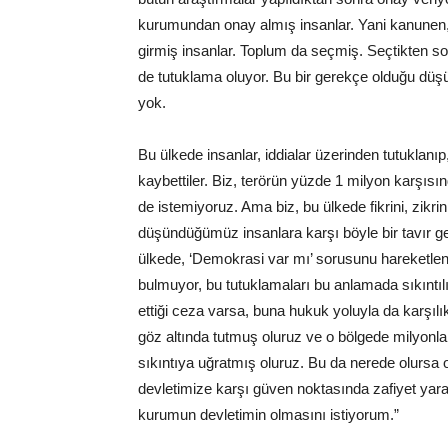
kurumundan onay almış insanlar. Yani kanunen, 
girmiş insanlar. Toplum da seçmiş. Seçtikten s
de tutuklama oluyor. Bu bir gerekçe olduğu düşü
yok.
Bu ülkede insanlar, iddialar üzerinden tutuklanıp, 
kaybettiler. Biz, terörün yüzde 1 milyon karşısın
de istemiyoruz. Ama biz, bu ülkede fikrini, zikr
düşündüğümüz insanlara karşı böyle bir tavır ge
ülkede, ‘Demokrasi var mı’ sorusunu hareketlend
bulmuyor, bu tutuklamaları bu anlamada sıkıntılı 
ettiği ceza varsa, buna hukuk yoluyla da karşılık v
göz altında tutmuş oluruz ve o bölgede milyonl
sıkıntıya uğratmış oluruz. Bu da nerede olursa o
devletimize karşı güven noktasında zafiyet yar
kurumun devletimin olmasını istiyorum.”