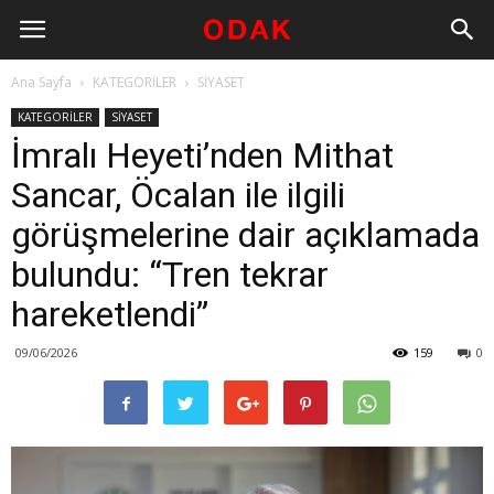
Ana Sayfa
KATEGORİLER
SİYASET
KATEGORİLER
SİYASET
İmralı Heyeti’nden Mithat
Sancar, Öcalan ile ilgili
görüşmelerine dair açıklamada
bulundu: “Tren tekrar
hareketlendi”
09/06/2026
159
0