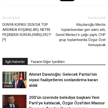
Önceki İçerik
Sonraki İçerik
DÜNYA KUPASI 2026’DA TOP
Kılıçdaroğlu Meclis
ARDINDA KOŞAN(LAR), NEYİN
toplantısından geri adım attı,
PEŞİNDEN SÜRÜKLENİR(LER)?!
Genel Merkez’e çağrı yaptı, CHP
[*]
grup toplantısında Özgür Özel
konuşacak
İlgili Haberler
Yazarın Diğer İçerikleri
Ahmet Davutoğlu: Gelecek Partisi’nin
siyasi faaliyetlerini sonlandırma kararı
aldık
SİYASET
200’ün üzerinde belediye başkanı Yeni
Parti’ye katılacak, Özgür Özel’den Mansur