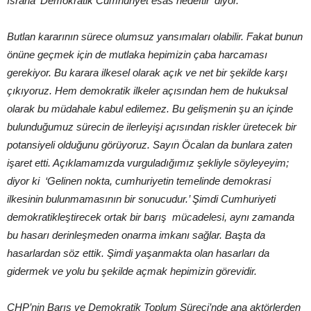
ısrarla ‘Demokratik Cumhuriyet esas hedeftir’ diyor.
Butlan kararının sürece olumsuz yansımaları olabilir. Fakat bunun
önüne geçmek için de mutlaka hepimizin çaba harcaması
gerekiyor. Bu karara ilkesel olarak açık ve net bir şekilde karşı
çıkıyoruz. Hem demokratik ilkeler açısından hem de hukuksal
olarak bu müdahale kabul edilemez. Bu gelişmenin şu an içinde
bulunduğumuz sürecin de ilerleyişi açısından riskler üretecek bir
potansiyeli olduğunu görüyoruz. Sayın Öcalan da bunlara zaten
işaret etti. Açıklamamızda vurguladığımız şekliyle söyleyeyim;
diyor ki ‘Gelinen nokta, cumhuriyetin temelinde demokrasi
ilkesinin bulunmamasının bir sonucudur.’ Şimdi Cumhuriyeti
demokratikleştirecek ortak bir barış mücadelesi, aynı zamanda
bu hasarı derinleşmeden onarma imkanı sağlar. Başta da
hasarlardan söz ettik. Şimdi yaşanmakta olan hasarları da
gidermek ve yolu bu şekilde açmak hepimizin görevidir.
CHP’nin Barış ve Demokratik Toplum Süreci’nde ana aktörlerden