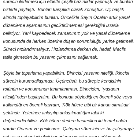
sürecin ilerlemesi için elbette çeşitli hazırlıklar yapmıştı ve bunları
bizlerle paylaştı. Bunları karşılıklı olarak konuştuk. Üç başlık
altında toplayabilirim bunları. Öncelikle Sayın Öcalan artık yasal
düzenleme aşamasının geciktirilmemesi gerektiğini ısrarla
belirtiyor. Yani kaybedecek zamanımız yok ve yasal düzenleme
konusunda da herkes üzerine düşen sorumluluğu yerine getirmeli.
Süreci hızlandırmalıyız. Hızlandırma derken de, hedef, Meclis
tatile girmeden bu yasanın çıkmasını sağlamak.
Şöyle bir toparlama yapabilirim. Birincisi yasanın niteliği. İkincisi
sürecin kurumsallaşması. Üçüncüsü, bu süreçte kendisinin
rolünün ve konumunun tanımlanması. Birinciden, “yasanın
niteliği”nden başlayalım. Bu konuda söylediği en önemli söz veya
kullandığı en önemli kavram, ‘Kök hücre gibi bir kanun olmalıdır’
şeklinde. Yeterince anlaşılıp anlaşılmadığını tabii ki
değerlendirebiliriz. Kök hücre derken kastedilen iki temel nokta
vardır: Onarım ve yenilenme. Çatışma sürecinin ve bu çatışmaya
yol açan sebeplerle ilgili hasarların onarılmasını sağlayacak,