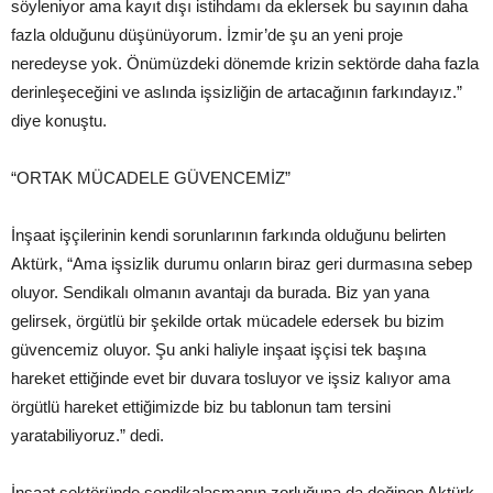
söyleniyor ama kayıt dışı istihdamı da eklersek bu sayının daha
fazla olduğunu düşünüyorum. İzmir’de şu an yeni proje
neredeyse yok. Önümüzdeki dönemde krizin sektörde daha fazla
derinleşeceğini ve aslında işsizliğin de artacağının farkındayız.”
diye konuştu.
“ORTAK MÜCADELE GÜVENCEMİZ”
İnşaat işçilerinin kendi sorunlarının farkında olduğunu belirten
Aktürk, “Ama işsizlik durumu onların biraz geri durmasına sebep
oluyor. Sendikalı olmanın avantajı da burada. Biz yan yana
gelirsek, örgütlü bir şekilde ortak mücadele edersek bu bizim
güvencemiz oluyor. Şu anki haliyle inşaat işçisi tek başına
hareket ettiğinde evet bir duvara tosluyor ve işsiz kalıyor ama
örgütlü hareket ettiğimizde biz bu tablonun tam tersini
yaratabiliyoruz.” dedi.
İnşaat sektöründe sendikalaşmanın zorluğuna da değinen Aktürk,