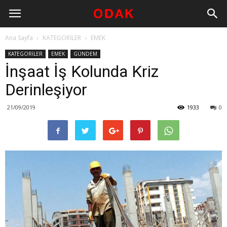
Ana Sayfa
KATEGORİLER
EMEK
KATEGORİLER
EMEK
GÜNDEM
İnşaat İş Kolunda Kriz
Derinleşiyor
21/09/2019
1933
0