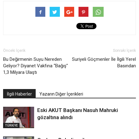
Önceki İçerik
Sonraki İçerik
Bu Değirmenin Suyu Nereden
Suriyeli Göçmenler İle İlgili Yerel
Geliyor? Diyanet Vakfına “Bağış”
Basından
1,3 Milyara Ulaştı
İlgili Haberler
Yazarın Diğer İçerikleri
Eski AKUT Başkanı Nasuh Mahruki
gözaltına alındı
TÜRKİYE