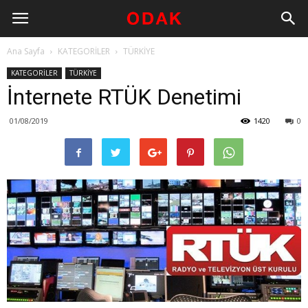
Ana Sayfa
KATEGORİLER
TÜRKİYE
KATEGORİLER
TÜRKİYE
İnternete RTÜK Denetimi
01/08/2019
1420
0