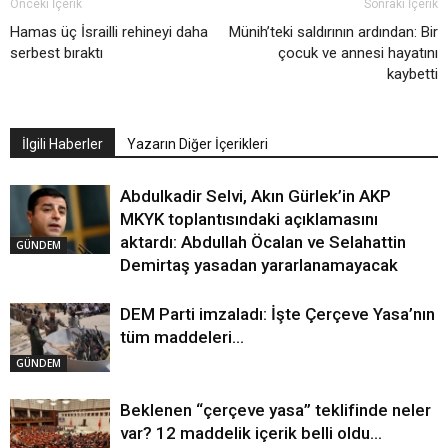
Önceki İçerik
Sonraki İçerik
Hamas üç İsrailli rehineyi daha
Münih’teki saldırının ardından: Bir
serbest bıraktı
çocuk ve annesi hayatını
kaybetti
İlgili Haberler
Yazarın Diğer İçerikleri
Abdulkadir Selvi, Akın Gürlek’in AKP
MKYK toplantısındaki açıklamasını
aktardı: Abdullah Öcalan ve Selahattin
GÜNDEM
Demirtaş yasadan yararlanamayacak
DEM Parti imzaladı: İşte Çerçeve Yasa’nın
tüm maddeleri…
GÜNDEM
Beklenen “çerçeve yasa” teklifinde neler
var? 12 maddelik içerik belli oldu…