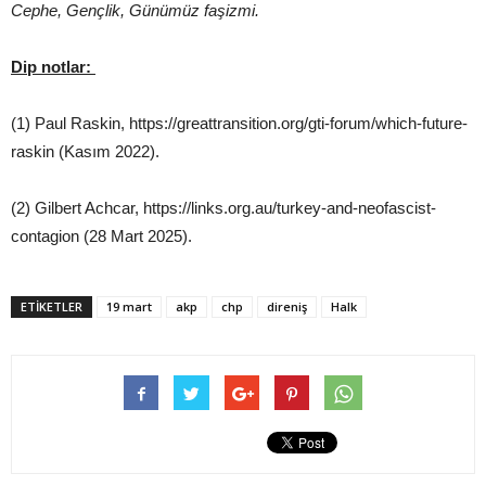
Cephe, Gençlik,
Günümüz faşizmi
.
Dip notlar:
(1) Paul Raskin, https://greattransition.org/gti-forum/which-future-
raskin (Kasım 2022).
(2) Gilbert Achcar, https://links.org.au/turkey-and-neofascist-
contagion (28 Mart 2025).
ETIKETLER
19 mart
akp
chp
direniş
Halk