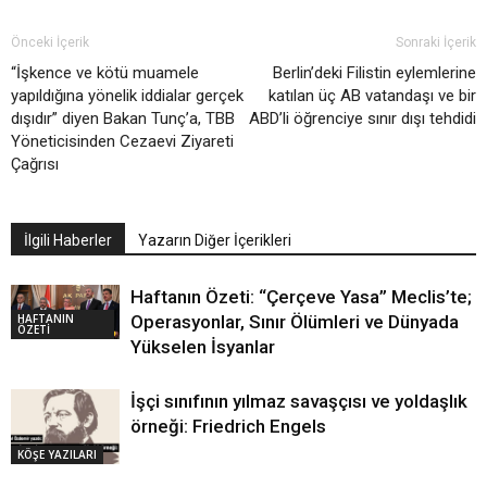
Önceki İçerik
Sonraki İçerik
“İşkence ve kötü muamele
Berlin’deki Filistin eylemlerine
yapıldığına yönelik iddialar gerçek
katılan üç AB vatandaşı ve bir
dışıdır” diyen Bakan Tunç’a, TBB
ABD’li öğrenciye sınır dışı tehdidi
Yöneticisinden Cezaevi Ziyareti
Çağrısı
İlgili Haberler
Yazarın Diğer İçerikleri
Haftanın Özeti: “Çerçeve Yasa” Meclis’te;
HAFTANIN
Operasyonlar, Sınır Ölümleri ve Dünyada
ÖZETİ
Yükselen İsyanlar
İşçi sınıfının yılmaz savaşçısı ve yoldaşlık
örneği: Friedrich Engels
KÖŞE YAZILARI