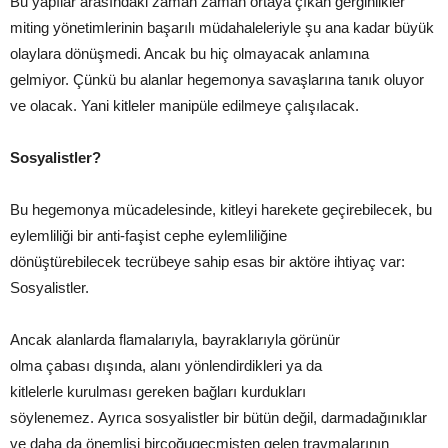
Bu yapılar arasındaki zaman zaman ortaya çıkan gerginlikler
miting yönetimlerinin başarılı müdahaleleriyle şu ana kadar büyük
olaylara dönüşmedi. Ancak bu hiç olmayacak anlamına
gelmiyor. Çünkü bu alanlar hegemonya savaşlarına tanık oluyor
ve olacak. Yani kitleler manipüle edilmeye çalışılacak.
Sosyalistler?
Bu hegemonya mücadelesinde, kitleyi harekete geçirebilecek, bu
eylemliliği bir anti-faşist cephe eylemliliğine
dönüştürebilecek tecrübeye sahip esas bir aktöre ihtiyaç var:
Sosyalistler.
Ancak alanlarda flamalarıyla, bayraklarıyla görünür
olma çabası dışında, alanı yönlendirdikleri ya da
kitlelerle kurulması gereken bağları kurdukları
söylenemez. Ayrıca sosyalistler bir bütün değil, darmadağınıklar
ve daha da önemlisi birçoğugeçmişten gelen travmalarının