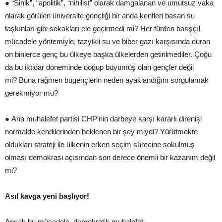
● “Sinik”, “apolitik”, “nihilist” olarak damgalanan ve umutsuz vaka
olarak görülen üniversite gençliği bir anda kentleri basan su
taşkınları gibi sokakları ele geçirmedi mi? Her türden barışçıl
mücadele yöntemiyle, tazyikli su ve biber gazı karşısında duran
on binlerce genç bu ülkeye başka ülkelerden getirilmediler. Çoğu
da bu iktidar döneminde doğup büyümüş olan gençler değil
mi? Buna rağmen bugençlerin neden ayaklandığını sorgulamak
gerekmiyor mu?
● Ana muhalefet partisi CHP’nin darbeye karşı kararlı direnişi
normalde kendilerinden beklenen bir şey miydi? Yürütmekte
oldukları strateji ile ülkenin erken seçim sürecine sokulmuş
olması demokrasi açısından son derece önemli bir kazanım değil
mi?
Asıl kavga yeni başlıyor!
Ancak bu mücadele, demokratik muhalefet