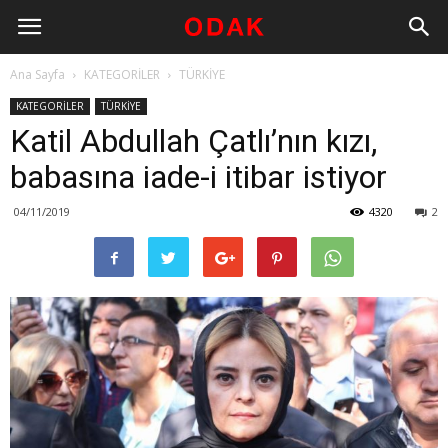
Ana Sayfa
KATEGORİLER
TÜRKİYE
KATEGORİLER
TÜRKİYE
Katil Abdullah Çatlı’nın kızı,
babasına iade-i itibar istiyor
04/11/2019
4320
2