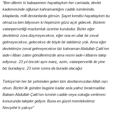
“Ben dilerim ki babaannem hayattayken her camiada, devlet
kademesinde oğlunun kahramanlığını cadde isimlerinde,
kitaplarda, milli destanlarda görsün. Şayet kendisi hayattayken bu
olmazsa ben biliyorum ki hepimizin gözü açık gidecek. Bizlerin
vatanperverliği mazlumluk üzerine kuruludur. Bizler eğer
devletimiz zora düşmeyecekse, eğer ona en ufak bir zeval
gelmeyecekse, gelecekse de böyle bir talebimiz yok. Ama eğer
devletimize zeval gelmeyecekse biz kahraman Abdullah Çatlı’nın
iade-i itibarı zaten gönüllerimizde ama resmi iade-i itibarını talep
ediyoruz. 23 yıl önceki aynı inanç, azim, vatanperverlik ile yine
biz buradayız. 23 sene sonra da burada olacağız
Türkiye’nin her bir şehrinden gelen tüm dostlarımızdan Allah razı
olsun. Bizleri ilk günden bugüne kadar asla yalnız bırakmadılar.
Babam Abdullah Çatlı’nın isminin cadde veya sokağa verilmesi
konusunda talepler geliyor. Buna en güzel memleketimiz
Nevşehir’e yakışır”