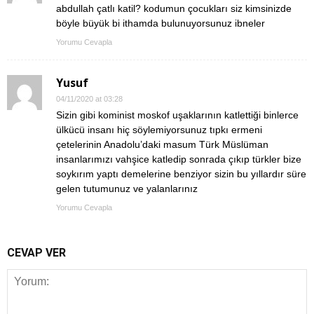
abdullah çatlı katil? kodumun çocukları siz kimsinizde
böyle büyük bi ithamda bulunuyorsunuz ibneler
Yorumu Cevapla
Yusuf
04/11/2020 at 03:28
Sizin gibi kominist moskof uşaklarının katlettiği binlerce
ülkücü insanı hiç söylemiyorsunuz tıpkı ermeni
çetelerinin Anadolu’daki masum Türk Müslüman
insanlarımızı vahşice katledip sonrada çıkıp türkler bize
soykırım yaptı demelerine benziyor sizin bu yıllardır süre
gelen tutumunuz ve yalanlarınız
Yorumu Cevapla
CEVAP VER