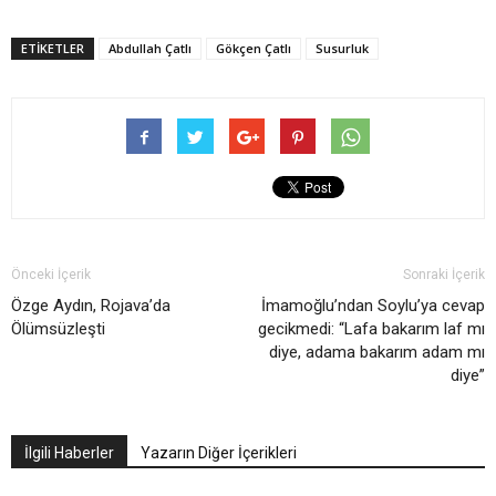
ETIKETLER
Abdullah Çatlı
Gökçen Çatlı
Susurluk
Önceki İçerik
Sonraki İçerik
Özge Aydın, Rojava’da
İmamoğlu’ndan Soylu’ya cevap
Ölümsüzleşti
gecikmedi: “Lafa bakarım laf mı
diye, adama bakarım adam mı
diye”
İlgili Haberler
Yazarın Diğer İçerikleri