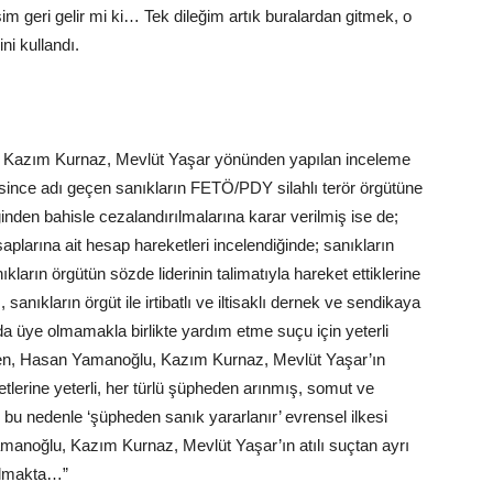
eşim geri gelir mi ki… Tek dileğim artık buralardan gitmek, o
ni kullandı.
 Kazım Kurnaz, Mevlüt Yaşar yönünden yapılan inceleme
ince adı geçen sanıkların FETÖ/PDY silahlı terör örgütüne
inden bahisle cezalandırılmalarına karar verilmiş ise de;
plarına ait hesap hareketleri incelendiğinde; sanıkların
ıkların örgütün sözde liderinin talimatıyla hareket ettiklerine
sanıkların örgüt ile irtibatlı ve iltisaklı dernek ve sendikaya
a üye olmamakla birlikte yardım etme suçu için yeterli
en, Hasan Yamanoğlu, Kazım Kurnaz, Mevlüt Yaşar’ın
etlerine yeterli, her türlü şüpheden arınmış, somut ve
, bu nedenle ‘şüpheden sanık yararlanır’ evrensel ilkesi
anoğlu, Kazım Kurnaz, Mevlüt Yaşar’ın atılı suçtan ayrı
şılmakta…”