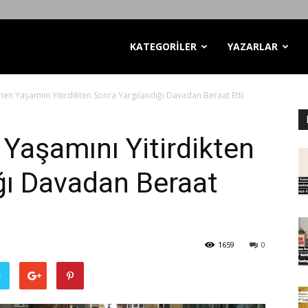
KATEGORİLER
YAZARLAR
n Yaşamını Yitirdikten Sonra Yargılandığı Davadan Beraat Etti
Yaşamını Yitirdikten
ğı Davadan Beraat
1659
0
ş