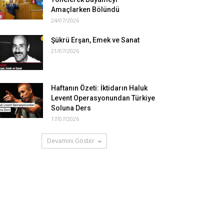
Amaçlarken Bölündü
24/07/2026
Şükrü Erşan, Emek ve Sanat
21/07/2026
Haftanın Özeti: İktidarın Haluk
Levent Operasyonundan Türkiye
Soluna Ders
17/07/2026
Devamını Göster