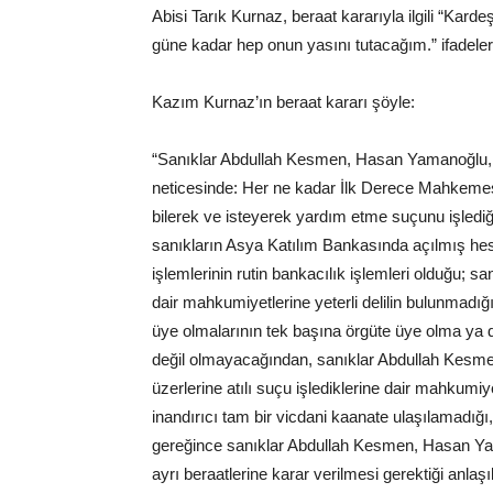
Abisi Tarık Kurnaz, beraat kararıyla ilgili “Kard
güne kadar hep onun yasını tutacağım.” ifadeleri
Kazım Kurnaz’ın beraat kararı şöyle:
“Sanıklar Abdullah Kesmen, Hasan Yamanoğlu,
neticesinde: Her ne kadar İlk Derece Mahkemes
bilerek ve isteyerek yardım etme suçunu işlediğ
sanıkların Asya Katılım Bankasında açılmış hesa
işlemlerinin rutin bankacılık işlemleri olduğu; san
dair mahkumiyetlerine yeterli delilin bulunmadığı, 
üye olmalarının tek başına örgüte üye olma ya d
değil olmayacağından, sanıklar Abdullah Kesm
üzerlerine atılı suçu işlediklerine dair mahkumiy
inandırıcı tam bir vicdani kaanate ulaşılamadığı
gereğince sanıklar Abdullah Kesmen, Hasan Yam
ayrı beraatlerine karar verilmesi gerektiği anla