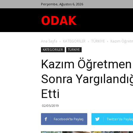
Perşembe, Ağustos 6, 2026
Odak
Ana Sayfa
KATEGORİLER
TÜRKİYE
Kazım Öğretme
Dergisi
KATEGORİLER
TÜRKİYE
Kazım Öğretmen 
Sonra Yargılandı
Etti
02/05/2019
Facebook'ta Paylaş
Twitter'da Payla