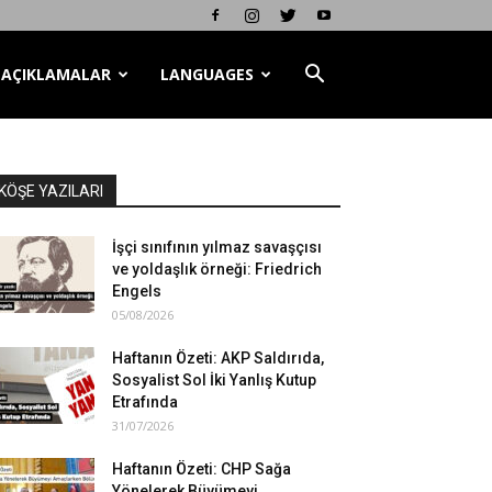
AÇIKLAMALAR
LANGUAGES
KÖŞE YAZILARI
İşçi sınıfının yılmaz savaşçısı
ve yoldaşlık örneği: Friedrich
Engels
05/08/2026
Haftanın Özeti: AKP Saldırıda,
Sosyalist Sol İki Yanlış Kutup
Etrafında
31/07/2026
Haftanın Özeti: CHP Sağa
Yönelerek Büyümeyi