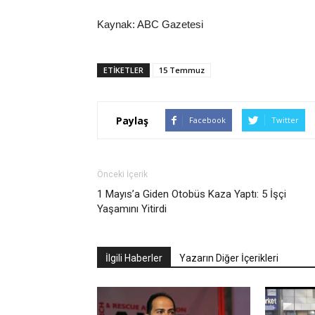
Kaynak: ABC Gazetesi
ETIKETLER
15 Temmuz
Paylaş
Facebook
Twitter
Önceki İçerik
1 Mayıs’a Giden Otobüs Kaza Yaptı: 5 İşçi
Yaşamını Yitirdi
İlgili Haberler
Yazarın Diğer İçerikleri