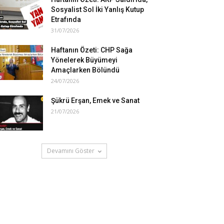
Sosyalist Sol İki Yanlış Kutup
Etrafında
31/07/2026
Haftanın Özeti: CHP Sağa
Yönelerek Büyümeyi
Amaçlarken Bölündü
24/07/2026
Şükrü Erşan, Emek ve Sanat
21/07/2026
Devamını Göster