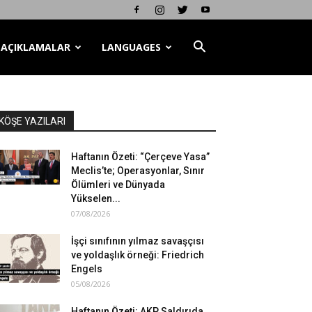
AÇIKLAMALAR
LANGUAGES
KÖŞE YAZILARI
Haftanın Özeti: “Çerçeve Yasa”
Meclis’te; Operasyonlar, Sınır
Ölümleri ve Dünyada
Yükselen...
07/08/2026
İşçi sınıfının yılmaz savaşçısı
ve yoldaşlık örneği: Friedrich
Engels
05/08/2026
Haftanın Özeti: AKP Saldırıda,