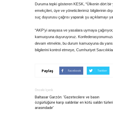
Duruma tepki gösteren KESK, “Ülkenin dört bir
emekçileri, üye ve yöneticilerimiz bilgilerinin dı
suç duyurusu çağrısı yaparak şu açıklamayı ya
“AKP’yi anayasa ve yasalara uymaya çağırıyor
kamuoyuna duyuruyoruz. Konfederasyonumuza ba
devam etmekte, bu durum kamuoyuna da yansıma
bilgilerini kontrol etmeye, Cumhuriyet Savcılı
Paylaş
Facebook
Twitter
Önceki İçerik
Baltasar Garzón: ‘Gazetecilere ve basın
özgürlüğüne karşı saldırılar en kötü saldırı türleri
arasındadır’