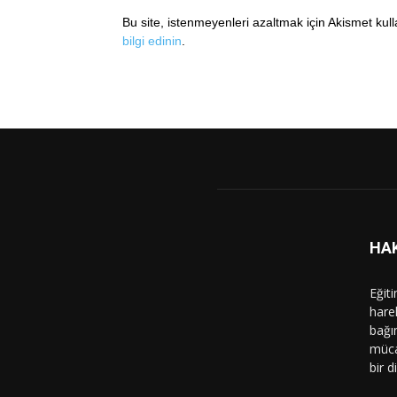
Bu site, istenmeyenleri azaltmak için Akismet kul
bilgi edinin
.
HA
Eğit
hare
bağı
müca
bir d