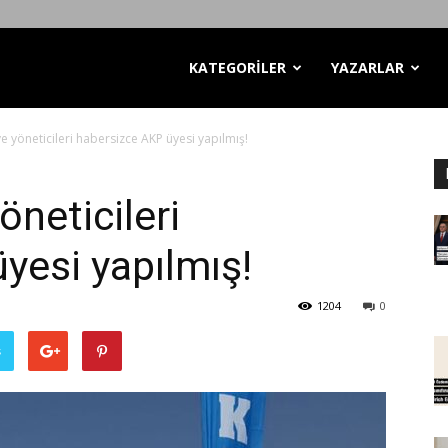
KATEGORİLER
YAZARLAR
ve yöneticileri habersizce AKP üyesi yapılmış!
öneticileri
yesi yapılmış!
1204
0
ş