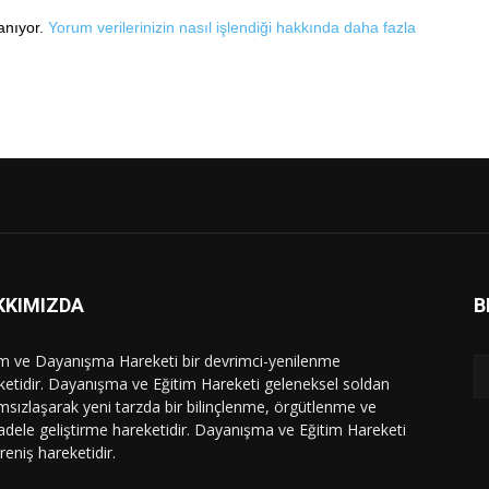
lanıyor.
Yorum verilerinizin nasıl işlendiği hakkında daha fazla
KKIMIZDA
B
im ve Dayanışma Hareketi bir devrimci-yenilenme
ketidir. Dayanışma ve Eğitim Hareketi geleneksel soldan
msızlaşarak yeni tarzda bir bilinçlenme, örgütlenme ve
dele geliştirme hareketidir. Dayanışma ve Eğitim Hareketi
ireniş hareketidir.