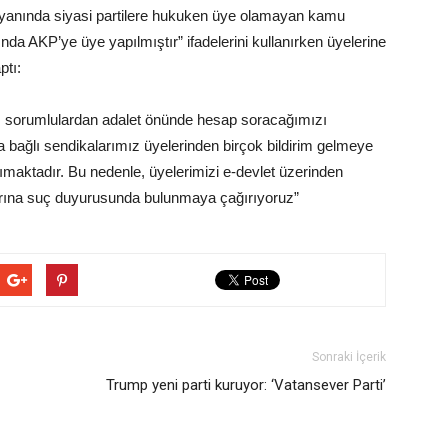
 yanında siyasi partilere hukuken üye olamayan kamu
şında AKP’ye üye yapılmıştır” ifadelerini kullanırken üyelerine
ptı:
, sorumlulardan adalet önünde hesap soracağımızı
ğlı sendikalarımız üyelerinden birçok bildirim gelmeye
ktadır. Bu nedenle, üyelerimizi e-devlet üzerinden
klarına suç duyurusunda bulunmaya çağırıyoruz”
Sonraki İçerik
Trump yeni parti kuruyor: ‘Vatansever Parti’