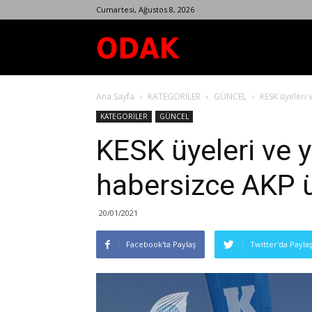
Cumartesi, Ağustos 8, 2026
Odak
Ana Sayfa
KATEGORİLER
GÜNCEL
KESK üyeleri 
Dergisi
KATEGORİLER
GÜNCEL
KESK üyeleri ve y
habersizce AKP ü
20/01/2021
Facebook'ta Paylaş
Twitter'da Payla