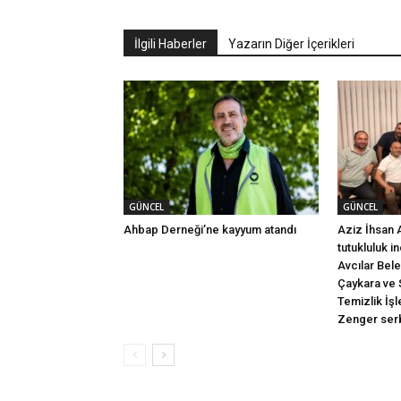
İlgili Haberler
Yazarın Diğer İçerikleri
GÜNCEL
GÜNCEL
Ahbap Derneği’ne kayyum atandı
Aziz İhsan 
tutukluluk i
Avcılar Bel
Çaykara ve 
Temizlik İş
Zenger serb