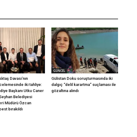
GÜNCEL
Aktaş Davası’nın
Gülistan Doku soruşturmasında iki
ncelemesinde iki tahliye:
dalgıç “delil karartma” suçlaması ile
ediye Başkanı Utku Caner
gözaltına alındı
Seyhan Belediyesi
leri Müdürü Özcan
est bırakıldı