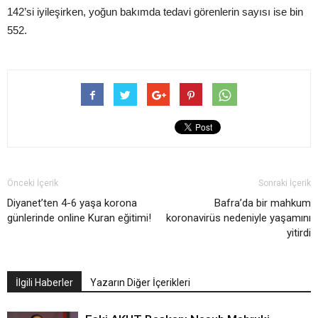
142’si iyileşirken, yoğun bakımda tedavi görenlerin sayısı ise bin
552.
Önceki İçerik
Sonraki İçerik
Diyanet’ten 4-6 yaşa korona
Bafra’da bir mahkum
günlerinde online Kuran eğitimi!
koronavirüs nedeniyle yaşamını
yitirdi
İlgili Haberler
Yazarın Diğer İçerikleri