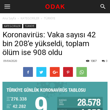
Ana Sayfa
KATEGORİLER
TÜRKİYE
KATEGORİLER
TÜRKİYE
Koronavirüs: Vaka sayısı 42
bin 208’e yükseldi, toplam
ölüm ise 908 oldu
09/04/2020
1307
0