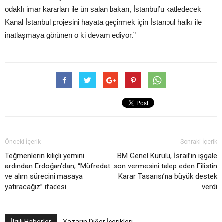
odaklı imar kararları ile ün salan bakan, İstanbul’u katledecek
Kanal İstanbul projesini hayata geçirmek için İstanbul halkı ile
inatlaşmaya görünen o ki devam ediyor.”
Önceki İçerik
Sonraki İçerik
Teğmenlerin kılıçlı yemini
BM Genel Kurulu, İsrail’in işgale
ardından Erdoğan’dan, “Müfredat
son vermesini talep eden Filistin
ve alım sürecini masaya
Karar Tasarısı’na büyük destek
yatıracağız” ifadesi
verdi
İlgili Haberler
Yazarın Diğer İçerikleri