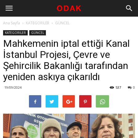
Ana Sayfa
KATEGORİLER
GÜNCEL
KATEGORİLER
GÜNCEL
Mahkemenin iptal ettiği Kanal
İstanbul Projesi, Çevre ve
Şehircilik Bakanlığı tarafından
yeniden askıya çıkarıldı
19/09/2024
537
0