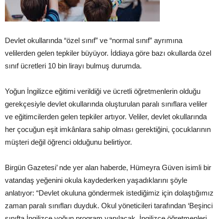
Devlet okullarında “özel sınıf” ve “normal sınıf” ayrımına
velilerden gelen tepkiler büyüyor. İddiaya göre bazı okullarda özel
sınıf ücretleri 10 bin lirayı bulmuş durumda.
Yoğun İngilizce eğitimi verildiği ve ücretli öğretmenlerin olduğu
gerekçesiyle devlet okullarında oluşturulan paralı sınıflara veliler
ve eğitimcilerden gelen tepkiler artıyor. Veliler, devlet okullarında
her çocuğun eşit imkânlara sahip olması gerektiğini, çocuklarının
müşteri değil öğrenci olduğunu belirtiyor.
Birgün Gazetesi’ nde yer alan haberde, Hümeyra Güven isimli bir
vatandaş yeğenini okula kaydederken yaşadıklarını şöyle
anlatıyor: “Devlet okuluna göndermek istediğimiz için dolaştığımız
zaman paralı sınıfları duyduk. Okul yöneticileri tarafından ‘Beşinci
sınıfta İngilizce yoğun program yapılacak, İngilizce öğretmenleri