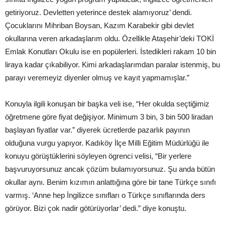
getiriyoruz. Devletten yeterince destek alamıyoruz’ dendi.
Çocuklarını Mihriban Boysan, Kazım Karabekir gibi devlet
okullarına veren arkadaşlarım oldu. Özellikle Ataşehir’deki TOKİ
Emlak Konutları Okulu ise en popülerleri. İstedikleri rakam 10 bin
liraya kadar çıkabiliyor. Kimi arkadaşlarımdan paralar istenmiş, bu
parayı veremeyiz diyenler olmuş ve kayıt yapmamışlar.”
Konuyla ilgili konuşan bir başka veli ise, “Her okulda seçtiğimiz
öğretmene göre fiyat değişiyor. Minimum 3 bin, 3 bin 500 liradan
başlayan fiyatlar var.” diyerek ücretlerde pazarlık payının
olduğuna vurgu yapıyor. Kadıköy İlçe Milli Eğitim Müdürlüğü ile
konuyu görüştüklerini söyleyen ögrenci velisi, “Bir yerlere
başvuruyorsunuz ancak çözüm bulamıyorsunuz. Şu anda bütün
okullar aynı. Benim kızımın anlattığına göre bir tane Türkçe sınıfı
varmış. ‘Anne hep İngilizce sınıfları o Türkçe sınıflarında ders
görüyor. Bizi çok nadir götürüyorlar’ dedi.” diye konuştu.