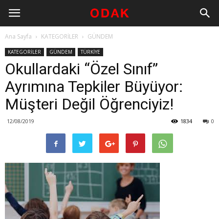
Ana Sayfa
KATEGORİLER
GÜNDEM
KATEGORİLER
GÜNDEM
TÜRKİYE
Okullardaki “Özel Sınıf”
Ayrımına Tepkiler Büyüyor:
Müşteri Değil Öğrenciyiz!
12/08/2019
1834
0