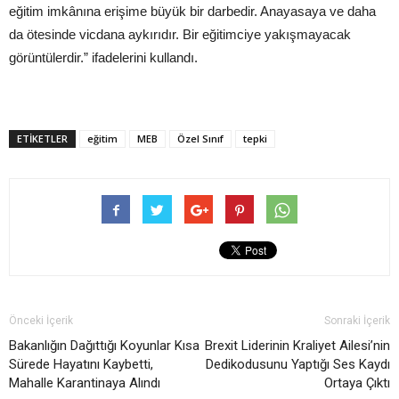
eğitim imkânına erişime büyük bir darbedir. Anayasaya ve daha
da ötesinde vicdana aykırıdır. Bir eğitimciye yakışmayacak
görüntülerdir.” ifadelerini kullandı.
ETIKETLER
eğitim
MEB
Özel Sınıf
tepki
Önceki İçerik
Sonraki İçerik
Bakanlığın Dağıttığı Koyunlar Kısa
Brexit Liderinin Kraliyet Ailesi’nin
Sürede Hayatını Kaybetti,
Dedikodusunu Yaptığı Ses Kaydı
Mahalle Karantinaya Alındı
Ortaya Çıktı