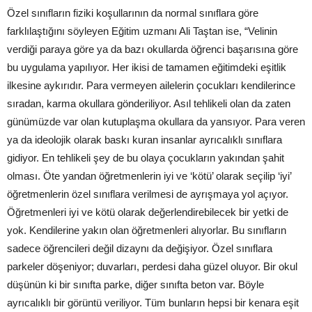
Özel sınıfların fiziki koşullarının da normal sınıflara göre
farklılaştığını söyleyen Eğitim uzmanı Ali Taştan ise, “Velinin
verdiği paraya göre ya da bazı okullarda öğrenci başarısına göre
bu uygulama yapılıyor. Her ikisi de tamamen eğitimdeki eşitlik
ilkesine aykırıdır. Para vermeyen ailelerin çocukları kendilerince
sıradan, karma okullara gönderiliyor. Asıl tehlikeli olan da zaten
günümüzde var olan kutuplaşma okullara da yansıyor. Para veren
ya da ideolojik olarak baskı kuran insanlar ayrıcalıklı sınıflara
gidiyor. En tehlikeli şey de bu olaya çocukların yakından şahit
olması. Öte yandan öğretmenlerin iyi ve ‘kötü’ olarak seçilip ‘iyi’
öğretmenlerin özel sınıflara verilmesi de ayrışmaya yol açıyor.
Öğretmenleri iyi ve kötü olarak değerlendirebilecek bir yetki de
yok. Kendilerine yakın olan öğretmenleri alıyorlar. Bu sınıfların
sadece öğrencileri değil dizaynı da değişiyor. Özel sınıflara
parkeler döşeniyor; duvarları, perdesi daha güzel oluyor. Bir okul
düşünün ki bir sınıfta parke, diğer sınıfta beton var. Böyle
ayrıcalıklı bir görüntü veriliyor. Tüm bunların hepsi bir kenara eşit