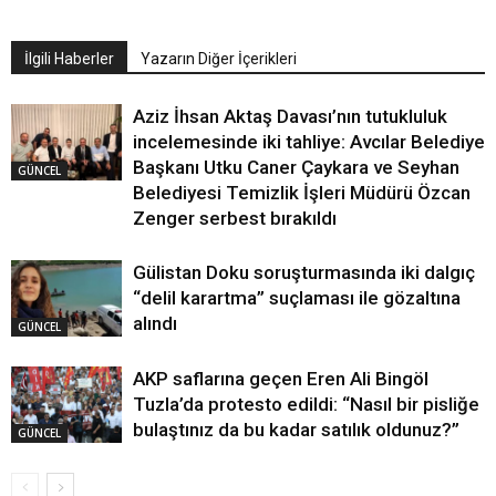
İlgili Haberler
Yazarın Diğer İçerikleri
Aziz İhsan Aktaş Davası’nın tutukluluk
incelemesinde iki tahliye: Avcılar Belediye
Başkanı Utku Caner Çaykara ve Seyhan
GÜNCEL
Belediyesi Temizlik İşleri Müdürü Özcan
Zenger serbest bırakıldı
Gülistan Doku soruşturmasında iki dalgıç
“delil karartma” suçlaması ile gözaltına
alındı
GÜNCEL
AKP saflarına geçen Eren Ali Bingöl
Tuzla’da protesto edildi: “Nasıl bir pisliğe
bulaştınız da bu kadar satılık oldunuz?”
GÜNCEL