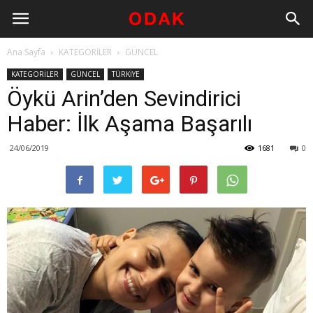
Ana Sayfa
KATEGORİLER
GÜNCEL
KATEGORİLER
GÜNCEL
TÜRKİYE
Öykü Arin’den Sevindirici
Haber: İlk Aşama Başarılı
24/06/2019
1681
0