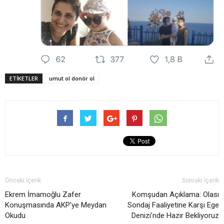
ETIKETLER
umut ol donör ol
Önceki İçerik
Sonraki İçerik
Ekrem İmamoğlu Zafer
Komşudan Açıklama: Olası
Konuşmasında AKP’ye Meydan
Sondaj Faaliyetine Karşı Ege
Okudu
Denizi’nde Hazır Bekliyoruz