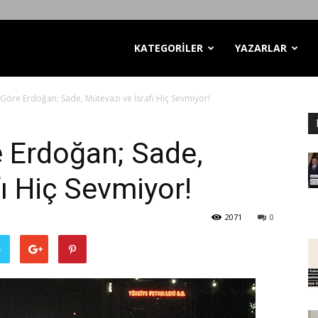
KATEGORİLER
YAZARLAR
Göre Erdoğan; Sade, Mütevazı ve İsrafı Hiç Sevmiyor!
 Erdoğan; Sade,
ı Hiç Sevmiyor!
2071
0
ş