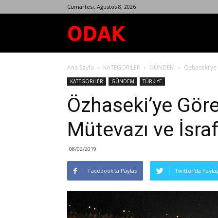
Cumartesi, Ağustos 8, 2026
Odak
Ana Sayfa
KATEGORİLER
GÜNDEM
Özhaseki’ye 
Dergisi
KATEGORİLER
GÜNDEM
TÜRKİYE
Özhaseki’ye Göre
Mütevazı ve İsraf
08/02/2019
Facebook'ta Paylaş
Twitter'da Payla