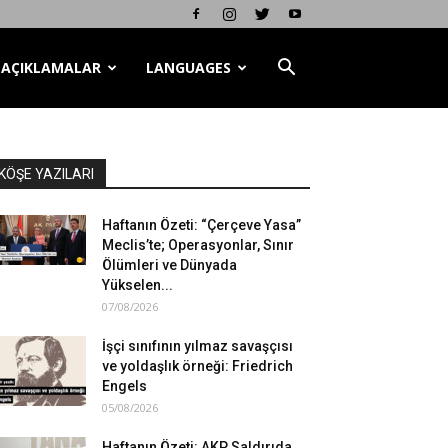
AÇIKLAMALAR
LANGUAGES
KÖŞE YAZILARI
Haftanın Özeti: “Çerçeve Yasa”
Meclis’te; Operasyonlar, Sınır
Ölümleri ve Dünyada
Yükselen...
07/08/2026
İşçi sınıfının yılmaz savaşçısı
ve yoldaşlık örneği: Friedrich
Engels
05/08/2026
Haftanın Özeti: AKP Saldırıda,