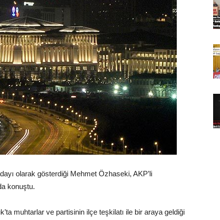
ayı olarak gösterdiği Mehmet Özhaseki, AKP’li
a konuştu.
muhtarlar ve partisinin ilçe teşkilatı ile bir araya geldiği