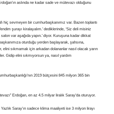
rdoğan’ın aslında ne kadar sade ve mütevazı olduğunu
fı hiç sevmeyen bir cumhurbaşkanımız var. Bazen toplantı
endim şurayı kiralayalım.’ dediklerinde, ‘Siz deli misiniz
 salon var aşağıda yapın.’ diyor. Kuruşuna kadar dikkat
aşkanımıza oturduğu yerden başlayarak, şahsına,
r, elini sıkmamak için arkadan dolananlar nasıl olacak yarın
er. Gidip elini sıkmıyorsun ya, nasıl yardım
umhurbaşkanlığı’nın 2019 bütçesini 845 milyon 365 bin
vazı” Erdoğan, en az 4.5 milyar liralık Saray’da oturuyor.
 Yazlık Saray’ın sadece klima maaliyeti ise 3 milyon lirayı