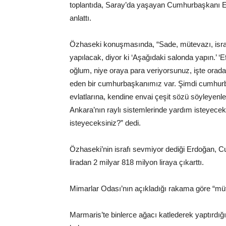
toplantıda, Saray’da yaşayan Cumhurbaşkanı E
anlattı.
Özhaseki konuşmasında, “Sade, mütevazı, isra
yapılacak, diyor ki ‘Aşağıdaki salonda yapın.’ ‘Ef
oğlum, niye oraya para veriyorsunuz, işte orada
eden bir cumhurbaşkanımız var. Şimdi cumhurb
evlatlarına, kendine envai çeşit sözü söyleyenle
Ankara’nın raylı sistemlerinde yardım isteyecekl
isteyeceksiniz?” dedi.
Özhaseki’nin israfı sevmiyor dediği Erdoğan, C
liradan 2 milyar 818 milyon liraya çıkarttı.
Mimarlar Odası’nın açıkladığı rakama göre “müte
Marmaris’te binlerce ağacı katlederek yaptırdığı