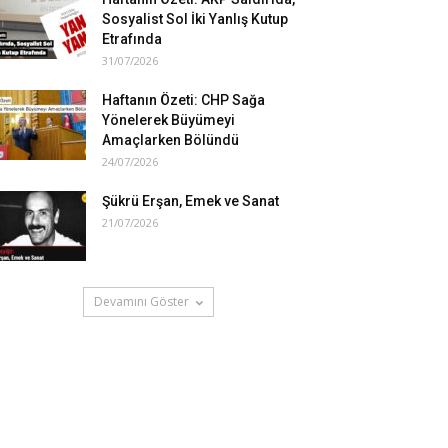
Sosyalist Sol İki Yanlış Kutup
Etrafında
31/07/2026
Haftanın Özeti: CHP Sağa
Yönelerek Büyümeyi
Amaçlarken Bölündü
24/07/2026
Şükrü Erşan, Emek ve Sanat
21/07/2026
Devamını Göster