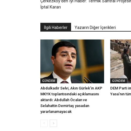
Çerkezköy’den İyi Haber: Termik Santral Projesi
İptal Kararı
İlgili Haberler
Yazarın Diğer İçerikleri
GÜNDEM
GÜNDEM
Abdulkadir Selvi, Akın Gürlek’in AKP
DEM Parti i
MKYK toplantısındaki açıklamasını
Yasa’nın tü
aktardı: Abdullah Öcalan ve
Selahattin Demirtaş yasadan
yararlanamayacak