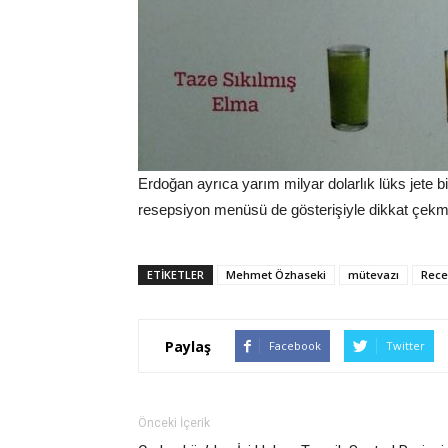
Erdoğan ayrıca yarım milyar dolarlık lüks jete b
resepsiyon menüsü de gösterişiyle dikkat çekmi
ETIKETLER
Mehmet Özhaseki
mütevazı
Rece
Paylaş
Facebook
Twitter
Önceki İçerik