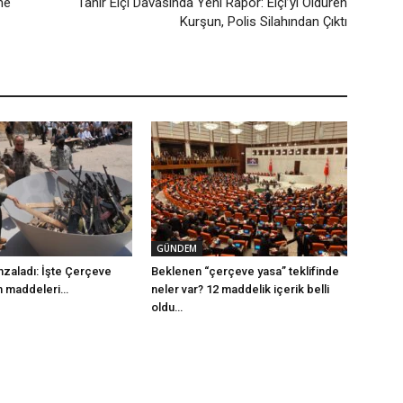
ne
Tahir Elçi Davasında Yeni Rapor: Elçi’yi Öldüren
Kurşun, Polis Silahından Çıktı
GÜNDEM
mzaladı: İşte Çerçeve
Beklenen “çerçeve yasa” teklifinde
m maddeleri…
neler var? 12 maddelik içerik belli
oldu…