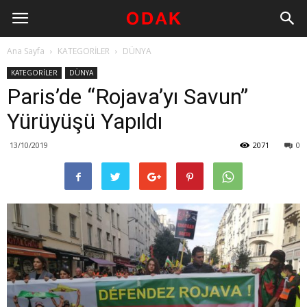
Ana Sayfa
KATEGORİLER
DÜNYA
KATEGORİLER
DÜNYA
Paris’de “Rojava’yı Savun”
Yürüyüşü Yapıldı
13/10/2019
2071
0