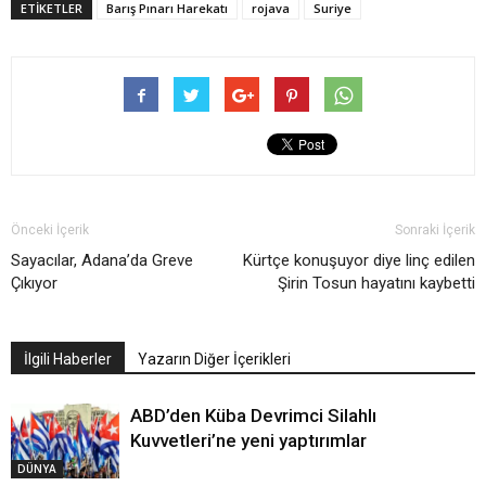
ETIKETLER
Barış Pınarı Harekatı
rojava
Suriye
Önceki İçerik
Sonraki İçerik
Sayacılar, Adana’da Greve
Kürtçe konuşuyor diye linç edilen
Çıkıyor
Şirin Tosun hayatını kaybetti
İlgili Haberler
Yazarın Diğer İçerikleri
ABD’den Küba Devrimci Silahlı
Kuvvetleri’ne yeni yaptırımlar
DÜNYA