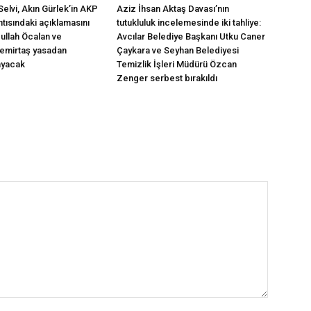
elvi, Akın Gürlek’in AKP
Aziz İhsan Aktaş Davası’nın
tısındaki açıklamasını
tutukluluk incelemesinde iki tahliye:
dullah Öcalan ve
Avcılar Belediye Başkanı Utku Caner
Demirtaş yasadan
Çaykara ve Seyhan Belediyesi
ayacak
Temizlik İşleri Müdürü Özcan
Zenger serbest bırakıldı