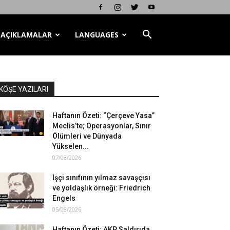
AÇIKLAMALAR
LANGUAGES
KÖŞE YAZILARI
Haftanın Özeti: “Çerçeve Yasa”
Meclis’te; Operasyonlar, Sınır
Ölümleri ve Dünyada
Yükselen...
07/08/2026
İşçi sınıfının yılmaz savaşçısı
ve yoldaşlık örneği: Friedrich
Engels
05/08/2026
Haftanın Özeti: AKP Saldırıda,