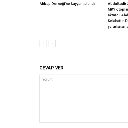
Ahbap Derneği’ne kayyum atandı
Abdulkadir S
MKYK toplan
aktardı: Ab
Selahattin 
yararlanam
CEVAP VER