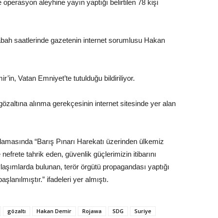
 operasyon aleyhine yayın yaptığı belirtilen 78 kişi
bah saatlerinde gazetenin internet sorumlusu Hakan
’in, Vatan Emniyet’te tutulduğu bildiriliyor.
zaltına alınma gerekçesinin internet sitesinde yer alan
amasında “Barış Pınarı Harekatı üzerinden ülkemiz
efrete tahrik eden, güvenlik güçlerimizin itibarını
şımlarda bulunan, terör örgütü propagandası yaptığı
başlanılmıştır.” ifadeleri yer almıştı.
gözaltı
Hakan Demir
Rojawa
SDG
Suriye