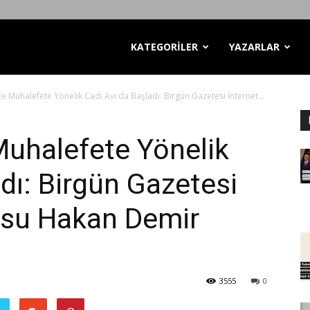
KATEGORİLER
YAZARLAR
kte Muhalefete Yönelik Cadı Avı da Başladı: Birgün Gazetesi İnternet...
 Muhalefete Yönelik
dı: Birgün Gazetesi
usu Hakan Demir
3555
0