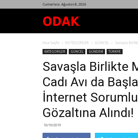
Cumartesi, Ağustos 8, 2026
Odak
Ana Sayfa
KATEGORİLER
GÜNCEL
Savaşla Birli
Dergisi
KATEGORİLER
GÜNCEL
GÜNDEM
TÜRKİYE
Savaşla Birlikte
Cadı Avı da Başla
İnternet Soruml
Gözaltına Alındı!
10/10/2019