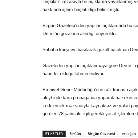
Teşkilatı” imzasıyla bir açıklama yayınlanmış ve
hakkında işlem başlatıldığı belirtilmişti.
Birgün Gazetesi’nden yapılan açıklamada bu sa
Demir’in gözaltına alındığı duyuruldu.
Sabaha karşı evi basılarak gözaltına alınan Demir
Gazeteden yapılan açıklanmaya göre Demir’in gö
haberler olduğu tahmin ediliyor.
Emniyet Genel Müdürlüğü’nün söz konusu açıkl
aleyhinde kara propaganda yaparak halkı kin ve n
zedelemek maksadıyla kaynaksız ve yalan payla
görülen 78 şahıs ile ilgili gerekli yasal işlemlere 
ETIKETLER
BirGün
Birgün Gazetesi
erdoğan