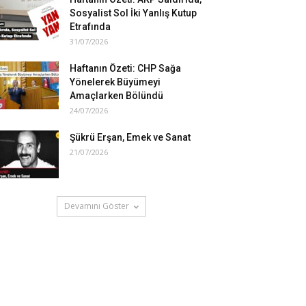
Sosyalist Sol İki Yanlış Kutup
Etrafında
31/07/2026
Haftanın Özeti: CHP Sağa
Yönelerek Büyümeyi
Amaçlarken Bölündü
24/07/2026
Şükrü Erşan, Emek ve Sanat
21/07/2026
Devamını Göster