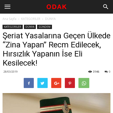
Ana Sayfa
KATEGORİLER
DÜNYA
KATEGORİLER
DÜNYA
GÜNDEM
Şeriat Yasalarına Geçen Ülkede
“Zina Yapan” Recm Edilecek,
Hırsızlık Yapanın İse Eli
Kesilecek!
28/03/2019
3146
0