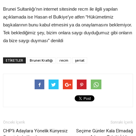
Brunei Sultanlığı’nın internet sitesinde recm ile ilgili yapılan
açıklamada ise Hasan el Bulkiye’ye atfen “Hükümetimiz
başkalarının bunu kabul etmesini ya da onaylamasını beklemiyor.
Tek beklediğimiz şey, bizim onlara saygı duyduğumuz gibi onların
da bize saygı duyması” denildi
ETIKETLER
Brunei Krallığı
recm
şeriat
Önceki İçerik
Sonraki İçerik
CHP’li Adaylara Yönelik Künyesiz
Seçime Günler Kala Elmadağ