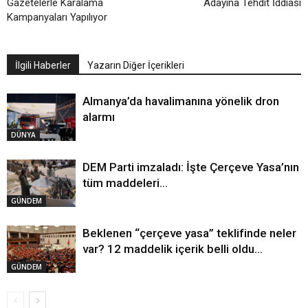
Gazetelerle Karalama
Adayına Tehdit İddiası
Kampanyaları Yapılıyor
İlgili Haberler
Yazarın Diğer İçerikleri
Almanya’da havalimanına yönelik dron
alarmı
DÜNYA
DEM Parti imzaladı: İşte Çerçeve Yasa’nın
tüm maddeleri…
GÜNDEM
Beklenen “çerçeve yasa” teklifinde neler
var? 12 maddelik içerik belli oldu…
GÜNDEM