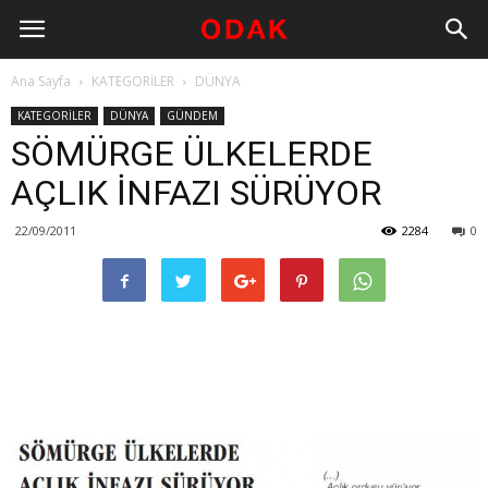
Ana Sayfa
KATEGORİLER
DÜNYA
KATEGORİLER
DÜNYA
GÜNDEM
SÖMÜRGE ÜLKELERDE
AÇLIK İNFAZI SÜRÜYOR
22/09/2011
2284
0