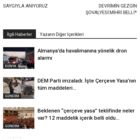
SAYGIYLA ANIYORUZ
DEVRİMİN GEZGİN
ŞOVALYESİ:MİHRİ BELLİ*
İlgili Haberler
Yazarın Diğer İçerikleri
Almanya’da havalimanına yönelik dron
alarmı
DÜNYA
DEM Parti imzaladı: İşte Çerçeve Yasa’nın
tüm maddeleri…
GÜNDEM
Beklenen “çerçeve yasa” teklifinde neler
var? 12 maddelik içerik belli oldu…
GÜNDEM