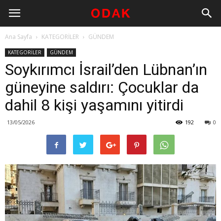
Ana Sayfa
KATEGORİLER
GÜNDEM
KATEGORİLER
GÜNDEM
Soykırımcı İsrail’den Lübnan’ın
güneyine saldırı: Çocuklar da
dahil 8 kişi yaşamını yitirdi
13/05/2026
192
0