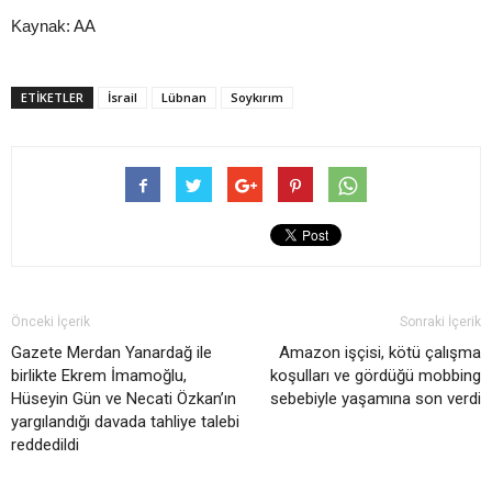
Kaynak: AA
ETIKETLER
İsrail
Lübnan
Soykırım
Önceki İçerik
Sonraki İçerik
Gazete Merdan Yanardağ ile
Amazon işçisi, kötü çalışma
birlikte Ekrem İmamoğlu,
koşulları ve gördüğü mobbing
Hüseyin Gün ve Necati Özkan’ın
sebebiyle yaşamına son verdi
yargılandığı davada tahliye talebi
reddedildi