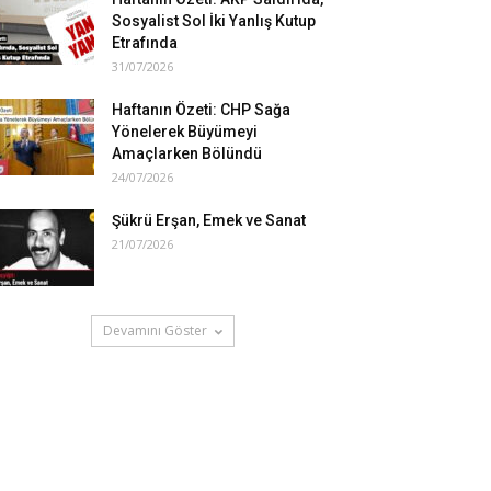
Sosyalist Sol İki Yanlış Kutup
Etrafında
31/07/2026
Haftanın Özeti: CHP Sağa
Yönelerek Büyümeyi
Amaçlarken Bölündü
24/07/2026
Şükrü Erşan, Emek ve Sanat
21/07/2026
Devamını Göster