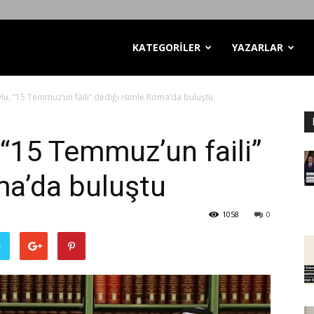
KATEGORİLER
YAZARLAR
u, “15 Temmuz’un faili” dediği isimle Roma’da buluştu
“15 Temmuz’un faili”
ma’da buluştu
1058
0
ş