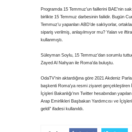
Programda 15 Temmuz’un faillerini BAE’nin sakla
birlikte 15 Temmuz darbesinin failidir. Bugün C
Temmuz’u yapanları ABD’de saklıyorlar, ortakları
sipariş verilmiş, anlaşılmıyor mu? Yalan ve iftira 
kullanmıştı.
Süleyman Soylu, 15 Temmuz’dan sorumlu tuttuğu
Zayed Al Nahyan ile Roma’da buluştu.
OdaTV’nin aktardığına göre 2021 Akdeniz Parlam
başkenti Roma’ya resmi ziyaret gerçekleştiren İ
İçişleri Bakanlığı’nın Twitter hesabından yapıl
Arap Emirlikleri Başbakan Yardımcısı ve İçişler
geldi” ifadesi kullanıldı.