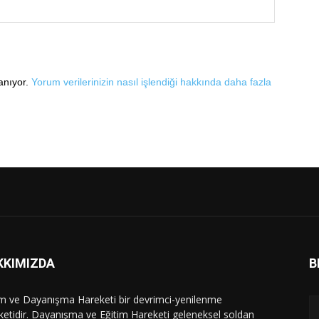
lanıyor.
Yorum verilerinizin nasıl işlendiği hakkında daha fazla
KKIMIZDA
B
im ve Dayanışma Hareketi bir devrimci-yenilenme
ketidir. Dayanışma ve Eğitim Hareketi geleneksel soldan