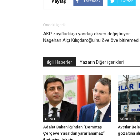
Paylaş
Facebook
Twitter
Önceki İçerik
AKP zayıfladıkça yandaş eksen değiştiriyor:
Nagehan Alçı Kılıçdaroğlu’nu öve öve bitiremedi
İlgili Haberler
Yazarın Diğer İçerikleri
GÜNCEL
GÜNCEL
Adalet Bakanlığı’ndan “Demirtaş
Avcılar Bel
Çerçeve Yasa’dan yararlanamaz”
gözaltına al
ifadesine tekzip