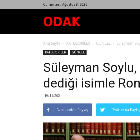
Cumartesi, Ağustos 8, 2026
Odak
Ana Sayfa
KATEGORİLER
GÜNCEL
Süleyman Soyl
Dergisi
KATEGORİLER
GÜNCEL
Süleyman Soylu, 
dediği isimle Ro
19/11/2021
Facebook'ta Paylaş
Twitter'da Payla