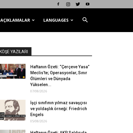
AÇIKLAMALAR
LANGUAGES
KÖŞE YAZILARI
Haftanın Özeti: “Çerçeve Yasa”
Meclis’te; Operasyonlar, Sınır
Ölümleri ve Dünyada
Yükselen...
07/08/2026
İşçi sınıfının yılmaz savaşçısı
ve yoldaşlık örneği: Friedrich
Engels
05/08/2026
Haftanın Özeti: AKP Saldırıda,