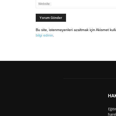
Bu site, istenmeyenleri azaltmak için Akismet kul
bilgi edinin
.
HA
Eğit
hare