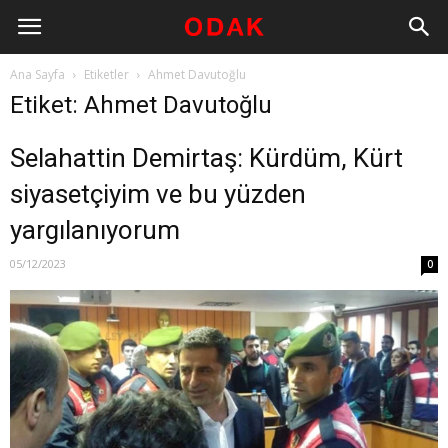
Ana Sayfa
Etiketler
Ahmet Davutoğlu
Etiket: Ahmet Davutoğlu
Selahattin Demirtaş: Kürdüm, Kürt
siyasetçiyim ve bu yüzden
yargılanıyorum
05/12/2023
0