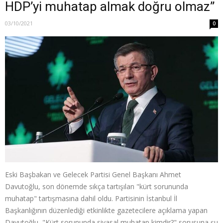
HDP’yi muhatap almak doğru olmaz”
03/10/2021
0
Eski Başbakan ve Gelecek Partisi Genel Başkanı Ahmet
Davutoğlu, son dönemde sıkça tartışılan "kürt sorununda
muhatap" tartışmasına dahil oldu. Partisinin İstanbul İl
Başkanlığının düzenlediği etkinlikte gazetecilere açıklama yapan
Davutoğlu, "Kürt sorununda siyasal muhatap kimdir?" sorusuna şu