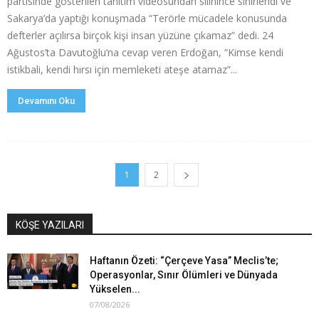
partisinde gösterilen tanıtım videosundan silinince sinirlendi ve
Sakarya’da yaptığı konuşmada “Terörle mücadele konusunda
defterler açılırsa birçok kişi insan yüzüne çıkamaz” dedi. 24
Ağustos’ta Davutoğlu’na cevap veren Erdoğan, “Kimse kendi
istikbali, kendi hırsı için memleketi ateşe atamaz”...
Devamını Oku
1
2
KÖŞE YAZILARI
Haftanın Özeti: “Çerçeve Yasa” Meclis’te;
Operasyonlar, Sınır Ölümleri ve Dünyada
Yükselen...
07/08/2026