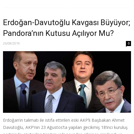
Erdoğan-Davutoğlu Kavgası Büyüyor;
Pandora’nın Kutusu Açılıyor Mu?
26/08/2019
0
Erdoğan’ın talimatı ile istifa ettirilen eski AKP’li Başbakan Ahmet
Davutoğlu, AKP’nin 23 Ağustos’ta yapılan gecikmiş 18’inci kuruluş