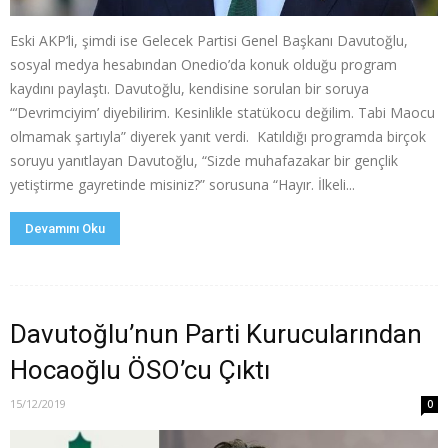
Eski AKP’li, şimdi ise Gelecek Partisi Genel Başkanı Davutoğlu,
sosyal medya hesabından Onedio’da konuk olduğu program
kaydını paylaştı. Davutoğlu, kendisine sorulan bir soruya
“‘Devrimciyim’ diyebilirim. Kesinlikle statükocu değilim. Tabi Maocu
olmamak şartıyla” diyerek yanıt verdi. Katıldığı programda birçok
soruyu yanıtlayan Davutoğlu, “Sizde muhafazakar bir gençlik
yetiştirme gayretinde misiniz?” sorusuna “Hayır. İlkeli...
Devamını Oku
Davutoğlu’nun Parti Kurucularından
Hocaoğlu ÖSO’cu Çıktı
15/12/2019
0