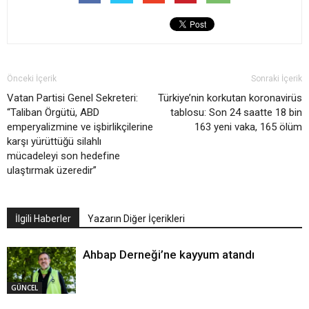
Önceki İçerik
Sonraki İçerik
Vatan Partisi Genel Sekreteri:
Türkiye’nin korkutan koronavirüs
“Taliban Örgütü, ABD
tablosu: Son 24 saatte 18 bin
emperyalizmine ve işbirlikçilerine
163 yeni vaka, 165 ölüm
karşı yürüttüğü silahlı
mücadeleyi son hedefine
ulaştırmak üzeredir”
İlgili Haberler
Yazarın Diğer İçerikleri
Ahbap Derneği’ne kayyum atandı
GÜNCEL