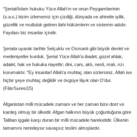
“Şeriat/İslam hukuku Yüce Allah’ın ve onun Peygamberinin
(s.a.s.) bizim izlememiz için çizdiği, dünyada ve ahirette iyilik,
güzellik ve mutluluk getiren ilahi hükümlerin ve sistemin adıdır.
Faydası biz insanlar içindir.
Şeriata uyarak tarihte Selçuklu ve Osmanlı gibi büyük devlet ve
medeniyetler kurduk. Şeriat Yüce Allah’a ibadet, güzel ahlak,
adalet, hak ve hukuka riayettir; dini, canı, aklı, nesli, malı, ırzı
korumaktır. “Ey insanlar! Allah’a muhtaç olan sizlersiniz. Allah ise
hiçbir şeye muhtaç değildir ve övgüye lâyık olan O’dur.
(FâtırSuresi15)
Afganistan milli mücadele zamanı ve her zaman bize dost ve
kardeş olmuş bir ülkedir. Afgan halkının büyük çoğunluğuna göre
Taliban işgale karşı duran bir milli mücadele hareketidir. Ülkenin
tamamını neredeyse savaşsız teslim almışlardır.