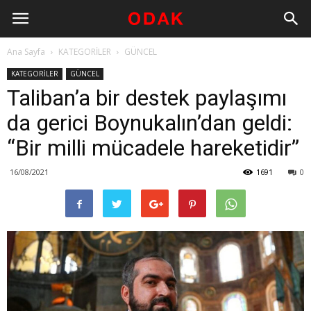
Ana Sayfa
KATEGORİLER
GÜNCEL
KATEGORİLER
GÜNCEL
Taliban’a bir destek paylaşımı
da gerici Boynukalın’dan geldi:
“Bir milli mücadele hareketidir”
16/08/2021
1691
0