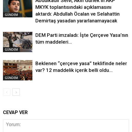
Abdulkadir Selvi, Akın Gürlek’in AKP
MKYK toplantısındaki açıklamasını
aktardı: Abdullah Öcalan ve Selahattin
GÜNDEM
Demirtaş yasadan yararlanamayacak
DEM Parti imzaladı: İşte Çerçeve Yasa’nın
tüm maddeleri…
GÜNDEM
Beklenen “çerçeve yasa” teklifinde neler
var? 12 maddelik içerik belli oldu…
GÜNDEM
CEVAP VER