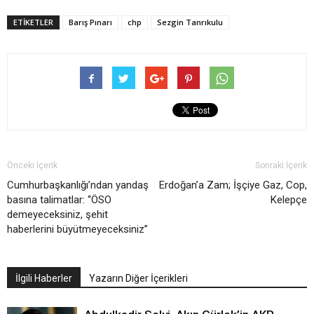
ETIKETLER
Barış Pınarı
chp
Sezgin Tanrıkulu
Önceki İçerik
Sonraki İçerik
Cumhurbaşkanlığı’ndan yandaş
Erdoğan’a Zam; İşçiye Gaz, Cop,
basına talimatlar: “ÖSO
Kelepçe
demeyeceksiniz, şehit
haberlerini büyütmeyeceksiniz”
İlgili Haberler
Yazarın Diğer İçerikleri