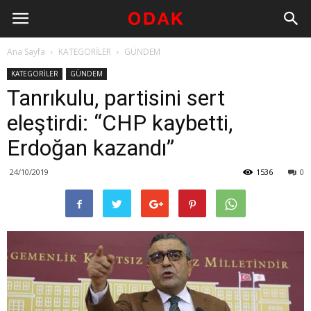
Ana Sayfa
KATEGORİLER
GÜNDEM
KATEGORİLER
GÜNDEM
Tanrıkulu, partisini sert
eleştirdi: “CHP kaybetti,
Erdoğan kazandı”
24/10/2019
1536
0