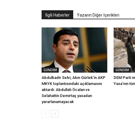
İlgili Haberler
Yazarın Diğer İçerikleri
GÜNDEM
GÜNDEM
Abdulkadir Selvi, Akın Gürlek’in AKP
DEM Parti i
MKYK toplantısındaki açıklamasını
Yasa’nın tü
aktardı: Abdullah Öcalan ve
Selahattin Demirtaş yasadan
yararlanamayacak