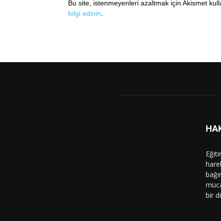
Bu site, istenmeyenleri azaltmak için Akismet kul
bilgi edinin
.
HA
Eğit
hare
bağı
müca
bir d