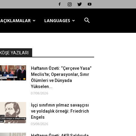
AÇIKLAMALAR
LANGUAGES
KÖŞE YAZILARI
Haftanın Özeti: “Çerçeve Yasa”
Meclis’te; Operasyonlar, Sınır
Ölümleri ve Dünyada
Yükselen...
07/08/2026
İşçi sınıfının yılmaz savaşçısı
ve yoldaşlık örneği: Friedrich
Engels
05/08/2026
Haftanın Özeti: AKP Saldırıda,