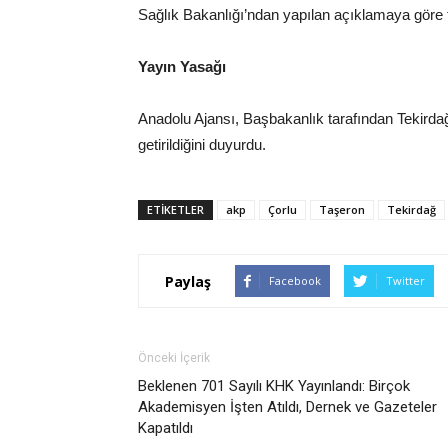
Sağlık Bakanlığı’ndan yapılan açıklamaya göre t
Yayın Yasağı
Anadolu Ajansı, Başbakanlık tarafından Tekirdağ
getirildiğini duyurdu.
ETIKETLER
akp
Çorlu
Taşeron
Tekirdağ
Paylaş
Facebook
Twitter
Önceki İçerik
Beklenen 701 Sayılı KHK Yayınlandı: Birçok
Akademisyen İşten Atıldı, Dernek ve Gazeteler
Kapatıldı