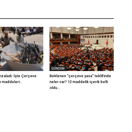
GÜNDEM
mzaladı: İşte Çerçeve
Beklenen “çerçeve yasa” teklifinde
m maddeleri…
neler var? 12 maddelik içerik belli
oldu…