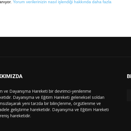
lanıyor.
Yorum verilerinizin nasıl işlendiği hakkında daha fazla
KKIMIZDA
B
im ve Dayanışma Hareketi bir devrimci-yenilenme
ketidir. Dayanışma ve Eğitim Hareketi geleneksel soldan
msızlaşarak yeni tarzda bir bilinçlenme, örgütlenme ve
dele geliştirme hareketidir. Dayanışma ve Eğitim Hareketi
ireniş hareketidir.