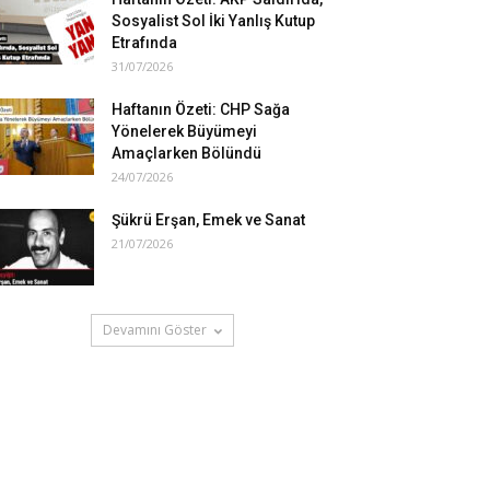
Sosyalist Sol İki Yanlış Kutup
Etrafında
31/07/2026
Haftanın Özeti: CHP Sağa
Yönelerek Büyümeyi
Amaçlarken Bölündü
24/07/2026
Şükrü Erşan, Emek ve Sanat
21/07/2026
Devamını Göster