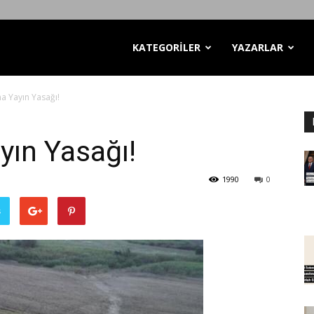
KATEGORİLER
YAZARLAR
a Yayın Yasağı!
yın Yasağı!
1990
0
ş