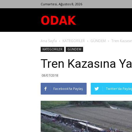
Cumartesi, Ağustos 8, 2026
Odak
Ana Sayfa
KATEGORİLER
GÜNDEM
Tren Kazasın
Dergisi
KATEGORİLER
GÜNDEM
Tren Kazasına Ya
08/07/2018
Facebook'ta Paylaş
Twitter'da Payla