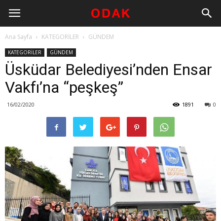
Ana Sayfa
KATEGORİLER
GÜNDEM
KATEGORİLER
GÜNDEM
Üsküdar Belediyesi’nden Ensar
Vakfı’na “peşkeş”
16/02/2020
1891
0