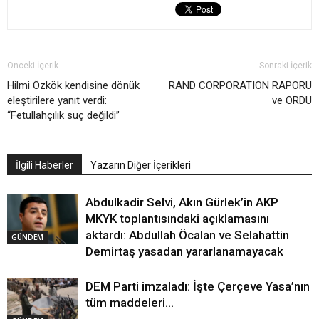
Önceki İçerik
Sonraki İçerik
Hilmi Özkök kendisine dönük
RAND CORPORATION RAPORU
eleştirilere yanıt verdi:
ve ORDU
“Fetullahçılık suç değildi”
İlgili Haberler
Yazarın Diğer İçerikleri
Abdulkadir Selvi, Akın Gürlek’in AKP
MKYK toplantısındaki açıklamasını
aktardı: Abdullah Öcalan ve Selahattin
GÜNDEM
Demirtaş yasadan yararlanamayacak
DEM Parti imzaladı: İşte Çerçeve Yasa’nın
tüm maddeleri…