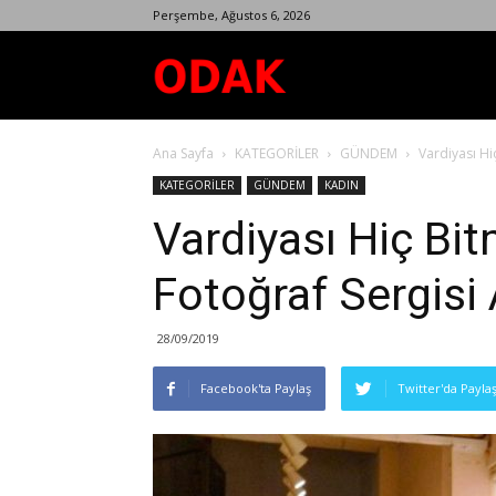
Perşembe, Ağustos 6, 2026
Odak
Ana Sayfa
KATEGORİLER
GÜNDEM
Vardiyası Hi
Dergisi
KATEGORİLER
GÜNDEM
KADIN
Vardiyası Hiç Bi
Fotoğraf Sergisi 
28/09/2019
Facebook'ta Paylaş
Twitter'da Payla