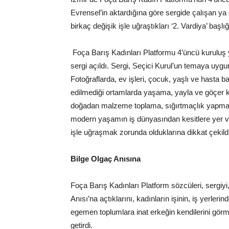
Evrensel’in aktardığına göre sergide çalışan y
birkaç değişik işle uğraştıkları ‘2. Vardiya’ başlığ
Foça Barış Kadınları Platformu 4’üncü kuruluş y
sergi açıldı. Sergi, Seçici Kurul’un temaya uygun
Fotoğraflarda, ev işleri, çocuk, yaşlı ve hasta
edilmediği ortamlarda yaşama, yayla ve göçer k
doğadan malzeme toplama, sığırtmaçlık yapma, b
modern yaşamın iş dünyasından kesitlere yer veri
işle uğraşmak zorunda olduklarına dikkat çekildi
Bilge Olgaç Anısına
Foça Barış Kadınları Platform sözcüleri, sergiy
Anısı’na açtıklarını, kadınların işinin, iş yerleri
egemen toplumlara inat erkeğin kendilerini görme
getirdi.