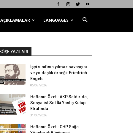
AÇIKLAMALAR
LANGUAGES
KÖŞE YAZILARI
İşçi sınıfının yılmaz savaşçısı
ve yoldaşlık örneği: Friedrich
Engels
05/08/2026
Haftanın Özeti: AKP Saldırıda,
Sosyalist Sol İki Yanlış Kutup
Etrafında
31/07/2026
Haftanın Özeti: CHP Sağa
Yönelerek Büyümeyi