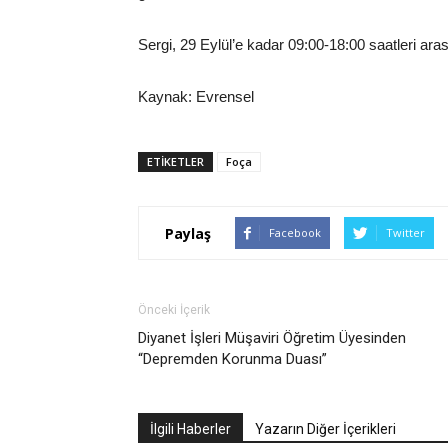
Sergi, 29 Eylül’e kadar 09:00-18:00 saatleri ara
Kaynak: Evrensel
ETIKETLER
Foça
Paylaş
Facebook
Twitter
Önceki İçerik
Diyanet İşleri Müşaviri Öğretim Üyesinden
“Depremden Korunma Duası”
İlgili Haberler
Yazarın Diğer İçerikleri