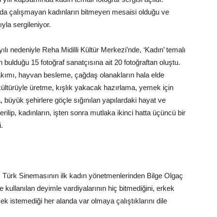
a da çalışmayan kadınların bitmeyen mesaisi olduğu ve
ıyla sergileniyor.
ılı nedeniyle Reha Midilli Kültür Merkezi’nde, ‘Kadın’ temalı
 bulduğu 15 fotoğraf sanatçısına ait 20 fotoğraftan oluştu.
 bakımı, hayvan besleme, çağdaş olanakların hala elde
ültürüyle üretme, kışlık yakacak hazırlama, yemek için
üyük şehirlere göçle sığınılan yapılardaki hayat ve
lip, kadınların, işten sonra mutlaka ikinci hatta üçüncü bir
.
i, Türk Sinemasının ilk kadın yönetmenlerinden Bilge Olgaç
nde kullanılan deyimle vardiyalarının hiç bitmediğini, erkek
k istemediği her alanda var olmaya çalıştıklarını dile