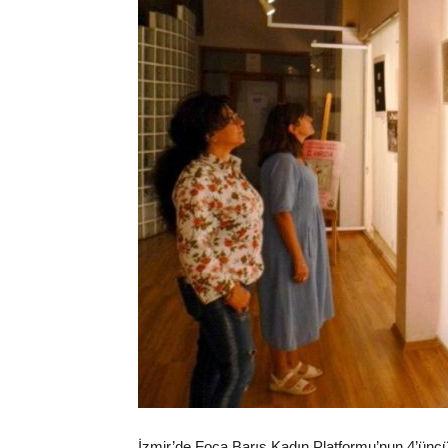
İzmir’de Foça Barış Kadın Platformu’nun 4’üncü 