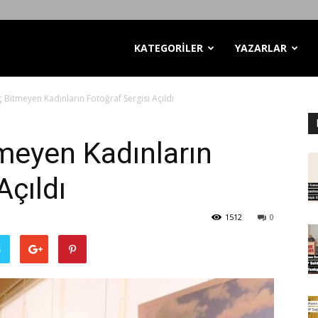
KATEGORİLER
YAZARLAR
ç Bitmeyen Kadınların Fotoğraf Sergisi Açıldı
tmeyen Kadınların
Açıldı
1512
0
ş