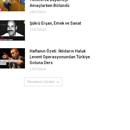
Amaçlarken Bölündü
24/07/2026
Şükrü Erşan, Emek ve Sanat
21/07/2026
Haftanın Özeti: İktidarın Haluk
Levent Operasyonundan Türkiye
Soluna Ders
17/07/2026
Devamını Göster