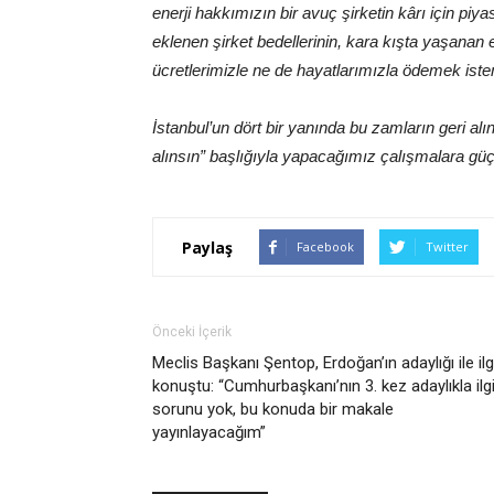
enerji hakkımızın bir avuç şirketin kârı için piya
eklenen şirket bedellerinin, kara kışta yaşanan el
ücretlerimizle ne de hayatlarımızla ödemek ist
İstanbul’un dört bir yanında bu zamların geri alı
alınsın” başlığıyla yapacağımız çalışmalara gü
Paylaş
Facebook
Twitter
Önceki İçerik
Meclis Başkanı Şentop, Erdoğan’ın adaylığı ile ilgi
konuştu: “Cumhurbaşkanı’nın 3. kez adaylıkla ilgi
sorunu yok, bu konuda bir makale
yayınlayacağım”