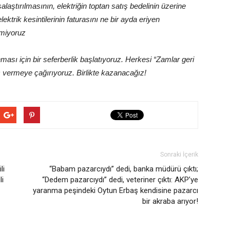
salaştırılmasının, elektriğin toptan satış bedelinin üzerine
ektrik kesintilerinin faturasını ne bir ayda eriyen
emiyoruz
nması için bir seferberlik başlatıyoruz. Herkesi “Zamlar geri
ç vermeye çağırıyoruz. Birlikte kazanacağız!
Sonraki İçerik
li
“Babam pazarcıydı” dedi, banka müdürü çıktı;
li
“Dedem pazarcıydı” dedi, veteriner çıktı: AKP’ye
yaranma peşindeki Oytun Erbaş kendisine pazarcı
bir akraba arıyor!