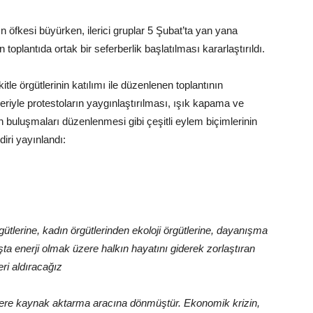
ın öfkesi büyürken, ilerici gruplar 5 Şubat’ta yan yana
n toplantıda ortak bir seferberlik başlatılması kararlaştırıldı.
itle örgütlerinin katılımı ile düzenlenen toplantının
eriyle protestoların yaygınlaştırılması, ışık kapama ve
uluşmaları düzenlenmesi gibi çeşitli eylem biçimlerinin
diri yayınlandı:
rgütlerine, kadın örgütlerinden ekoloji örgütlerine, dayanışma
şta enerji olmak üzere halkın hayatını giderek zorlaştıran
eri aldıracağız
ketlere kaynak aktarma aracına dönmüştür. Ekonomik krizin,