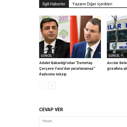
İlgili Haberler
Yazarın Diğer İçerikleri
GÜNCEL
GÜNCEL
Adalet Bakanlığı’ndan “Demirtaş
Avcılar Bel
Çerçeve Yasa’dan yararlanamaz”
gözaltına al
ifadesine tekzip
CEVAP VER