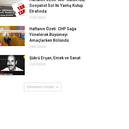
Sosyalist Sol İki Yanlış Kutup
Etrafında
31/07/2026
Haftanın Özeti: CHP Sağa
Yönelerek Büyümeyi
Amaçlarken Bölündü
24/07/2026
Şükrü Erşan, Emek ve Sanat
21/07/2026
Devamını Göster