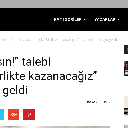
KATEGORİLER
YAZARLAR
lınsın!” talebi yükseltilecek: “Birlikte kazanacağız” diyenler bir araya geldi
ın!” talebi
irlikte kazanacağız”
 geldi
887
0
ş