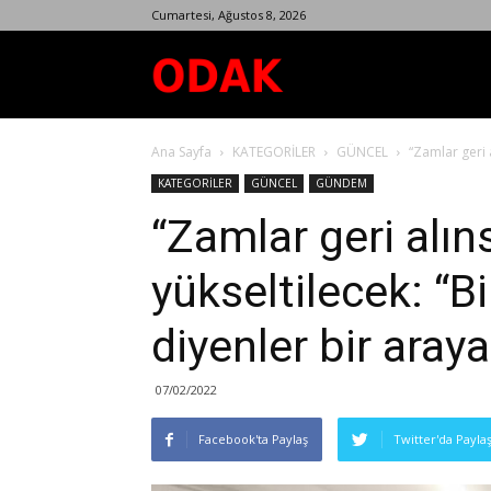
Cumartesi, Ağustos 8, 2026
Odak
Ana Sayfa
KATEGORİLER
GÜNCEL
“Zamlar geri a
Dergisi
KATEGORİLER
GÜNCEL
GÜNDEM
“Zamlar geri alıns
yükseltilecek: “B
diyenler bir araya
07/02/2022
Facebook'ta Paylaş
Twitter'da Payla