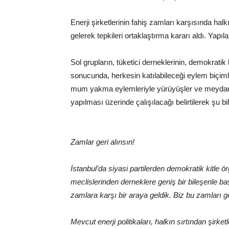
Enerji şirketlerinin fahiş zamları karşısında halk
gelerek tepkileri ortaklaştırma kararı aldı. Yapıla
Sol grupların, tüketici derneklerinin, demokratik k
sonucunda, herkesin katılabileceği eylem biçiml
mum yakma eylemleriyle yürüyüşler ve meydan b
yapılması üzerinde çalışılacağı belirtilerek şu bil
Zamlar geri alınsın!
İstanbul’da siyasi partilerden demokratik kitle ö
meclislerinden derneklere geniş bir bileşenle ba
zamlara karşı bir araya geldik. Biz bu zamları g
Mevcut enerji politikaları, halkın sırtından şir