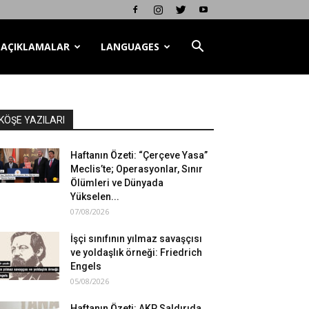
AÇIKLAMALAR
LANGUAGES
KÖŞE YAZILARI
Haftanın Özeti: “Çerçeve Yasa”
Meclis’te; Operasyonlar, Sınır
Ölümleri ve Dünyada
Yükselen...
07/08/2026
İşçi sınıfının yılmaz savaşçısı
ve yoldaşlık örneği: Friedrich
Engels
05/08/2026
Haftanın Özeti: AKP Saldırıda,