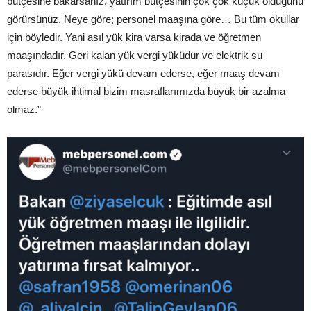
bütçesine bakarsanız, yatırım bütçesinin çok çok küçük olduğunu
görürsünüz. Neye göre; personel maaşına göre… Bu tüm okullar
için böyledir. Yani asıl yük kira varsa kirada ve öğretmen
maaşındadır. Geri kalan yük vergi yüküdür ve elektrik su
parasıdır. Eğer vergi yükü devam ederse, eğer maaş devam
ederse büyük ihtimal bizim masraflarımızda büyük bir azalma
olmaz.”