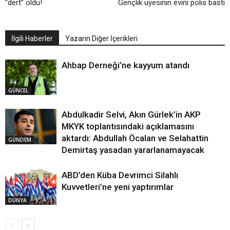
“dert” oldu!
Gençlik üyesinin evini polis bastı
İlgili Haberler
Yazarın Diğer İçerikleri
Ahbap Derneği’ne kayyum atandı
GÜNCEL
Abdulkadir Selvi, Akın Gürlek’in AKP
MKYK toplantısındaki açıklamasını
aktardı: Abdullah Öcalan ve Selahattin
GÜNDEM
Demirtaş yasadan yararlanamayacak
ABD’den Küba Devrimci Silahlı
Kuvvetleri’ne yeni yaptırımlar
DÜNYA