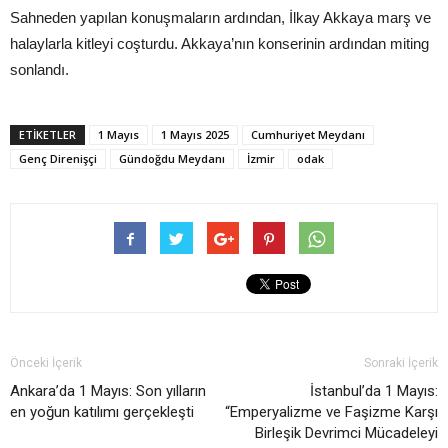
Sahneden yapılan konuşmaların ardından, İlkay Akkaya marş ve
halaylarla kitleyi coşturdu. Akkaya’nın konserinin ardından miting
sonlandı.
ETIKETLER
1 Mayıs
1 Mayıs 2025
Cumhuriyet Meydanı
Genç Direnişçi
Gündoğdu Meydanı
İzmir
odak
Önceki İçerik
Sonraki İçerik
Ankara’da 1 Mayıs: Son yılların
İstanbul’da 1 Mayıs:
en yoğun katılımı gerçekleşti
“Emperyalizme ve Faşizme Karşı
Birleşik Devrimci Mücadeleyi