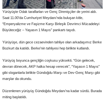
Yürüyüşte Odak taraflarları ve Genç Direnişçiler de yerini aldı.
Saat 11.00’da Cumhuriyet Meydanı’nda buluşan kitle,
“Emperyalizme ve Faşizme Karşı Birleşik Devrimci Mücadeleyi
Büyüteceğiz – Yaşasın 1 Mayıs” pankartı taşıdı.
Yürüyüşe, dün gece cezaevinden tahliye olan arkadaşımız Berke
Bozkurt da katıldı. Berke’nin tahliyesi hep birlikte kutlandı.
Yürüyüş boyunca gençliğin coşkusu yüksekti. “Gün gelecek,
devran dönecek, AKP halka hesap verecek”, “Yaşasın 1 Mayıs”
gibi sloganlarla birlikte Gündoğdu Marşı ve Dev-Genç Marşı gibi
marşlar da okundu.
Düzenlenen yürüyüş Gündoğdu Meydanı’na kadar sürdü. Burada
miting başlatıldı.