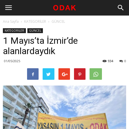
Ana Sayfa
KATEGORİLER
GÜNCEL
KATEGORİLER
GÜNCEL
1 Mayıs’ta İzmir’de
alanlardaydık
01/05/2025
934
0