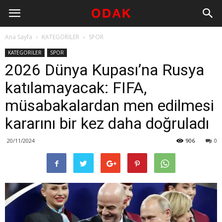
Ana Sayfa
KATEGORİLER
SPOR
KATEGORİLER
SPOR
2026 Dünya Kupası’na Rusya
katılamayacak: FIFA,
müsabakalardan men edilmesi
kararını bir kez daha doğruladı
20/11/2024
906
0