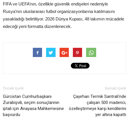
FIFA ve UEFA’nın, özellikle güvenlik endişeleri nedeniyle
Rusya’nın uluslararası futbol organizasyonlarına katılmasını
yasakladığı belirtiliyor. 2026 Dünya Kupası, 48 takımın mücadele
edeceği yeni formatta düzenlenecek.
Önceki İçerik
Sonraki İçerik
Gürcistan Cumhurbaşkanı
Çayırhan Termik Santrali’nde
Zurabişvili, seçim sonuçlarının
çalışan 500 madenci,
iptali için Anayasa Mahkemesine
özelleştirmeye karşı kendilerini
başvurdu
yer altına kapattı