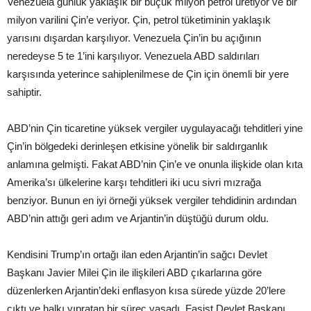
Venezuela günlük yaklaşık bir buçuk milyon petrol üretiyor ve bir
milyon varilini Çin’e veriyor. Çin, petrol tüketiminin yaklaşık
yarısını dışardan karşılıyor. Venezuela Çin’in bu açığının
neredeyse 5 te 1’ini karşılıyor. Venezuela ABD saldırıları
karşısında yeterince sahiplenilmese de Çin için önemli bir yere
sahiptir.
ABD’nin Çin ticaretine yüksek vergiler uygulayacağı tehditleri yine
Çin’in bölgedeki derinleşen etkisine yönelik bir saldırganlık
anlamına gelmişti. Fakat ABD’nin Çin’e ve onunla ilişkide olan kıta
Amerika’sı ülkelerine karşı tehditleri iki ucu sivri mızrağa
benziyor. Bunun en iyi örneği yüksek vergiler tehdidinin ardından
ABD’nin attığı geri adım ve Arjantin’in düştüğü durum oldu.
Kendisini Trump’ın ortağı ilan eden Arjantin’in sağcı Devlet
Başkanı Javier Milei Çin ile ilişkileri ABD çıkarlarına göre
düzenlerken Arjantin’deki enflasyon kısa sürede yüzde 20’lere
çıktı ve halkı yıpratan bir süreç yaşadı. Faşist Devlet Başkanı