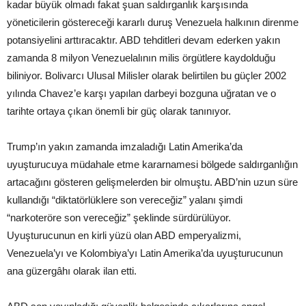
kadar büyük olmadı fakat şuan saldırganlık karşısında
yöneticilerin göstereceği kararlı duruş Venezuela halkının direnme
potansiyelini arttıracaktır. ABD tehditleri devam ederken yakın
zamanda 8 milyon Venezuelalının milis örgütlere kaydolduğu
biliniyor. Bolivarcı Ulusal Milisler olarak belirtilen bu güçler 2002
yılında Chavez’e karşı yapılan darbeyi bozguna uğratan ve o
tarihte ortaya çıkan önemli bir güç olarak tanınıyor.
Trump’ın yakın zamanda imzaladığı Latin Amerika’da
uyuşturucuya müdahale etme kararnamesi bölgede saldırganlığın
artacağını gösteren gelişmelerden bir olmuştu. ABD’nin uzun süre
kullandığı “diktatörlüklere son vereceğiz” yalanı şimdi
“narkoteröre son vereceğiz” şeklinde sürdürülüyor.
Uyuşturucunun en kirli yüzü olan ABD emperyalizmi,
Venezuela’yı ve Kolombiya’yı Latin Amerika’da uyuşturucunun
ana güzergâhı olarak ilan etti.