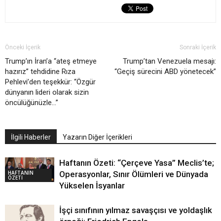
Önceki İçerik
Sonraki İçerik
Trump’ın İran’a “ateş etmeye
Trump’tan Venezuela mesajı:
hazırız” tehdidine Rıza
“Geçiş sürecini ABD yönetecek”
Pehlevi’den teşekkür: “Özgür
dünyanın lideri olarak sizin
öncülüğünüzle…”
İlgili Haberler
Yazarın Diğer İçerikleri
Haftanın Özeti: “Çerçeve Yasa” Meclis’te;
HAFTANIN
Operasyonlar, Sınır Ölümleri ve Dünyada
ÖZETİ
Yükselen İsyanlar
İşçi sınıfının yılmaz savaşçısı ve yoldaşlık