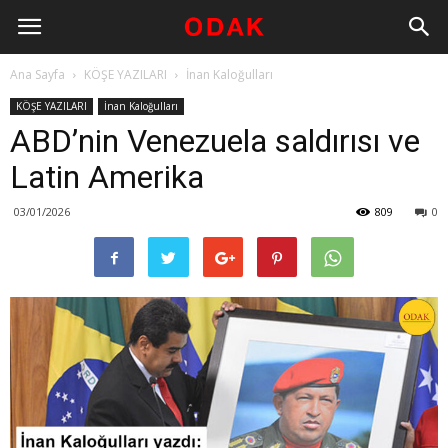
Ana Sayfa
KÖŞE YAZILARI
İnan Kaloğulları
KÖŞE YAZILARI
İnan Kaloğulları
ABD’nin Venezuela saldırısı ve
Latin Amerika
03/01/2026
809
0