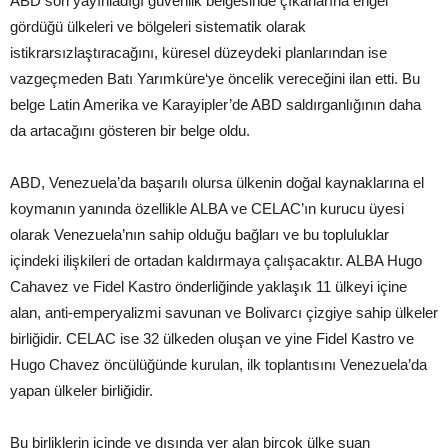
ABD son yayınladığı güvenlik belgesinde çıkarlarına engel
gördüğü ülkeleri ve bölgeleri sistematik olarak
istikrarsızlaştıracağını, küresel düzeydeki planlarından ise
vazgeçmeden Batı Yarımküre‘ye öncelik vereceğini ilan etti. Bu
belge Latin Amerika ve Karayipler’de ABD saldırganlığının daha
da artacağını gösteren bir belge oldu.
ABD, Venezuela’da başarılı olursa ülkenin doğal kaynaklarına el
koymanın yanında özellikle ALBA ve CELAC’ın kurucu üyesi
olarak Venezuela’nın sahip olduğu bağları ve bu topluluklar
içindeki ilişkileri de ortadan kaldırmaya çalışacaktır. ALBA Hugo
Cahavez ve Fidel Kastro önderliğinde yaklaşık 11 ülkeyi içine
alan, anti-emperyalizmi savunan ve Bolivarcı çizgiye sahip ülkeler
birliğidir. CELAC ise 32 ülkeden oluşan ve yine Fidel Kastro ve
Hugo Chavez öncülüğünde kurulan, ilk toplantısını Venezuela’da
yapan ülkeler birliğidir.
Bu birliklerin içinde ve dışında yer alan birçok ülke şuan