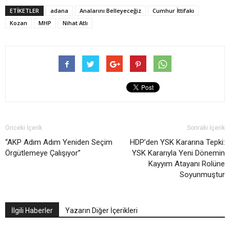
ETIKETLER
adana
Analarını Belleyeceğiz
Cumhur İttifakı
Kozan
MHP
Nihat Atlı
Önceki İçerik
Sonraki İçerik
“AKP Adım Adım Yeniden Seçim
HDP’den YSK Kararına Tepki:
Örgütlemeye Çalışıyor”
YSK Kararıyla Yeni Dönemin
Kayyım Atayanı Rolüne
Soyunmuştur
İlgili Haberler
Yazarın Diğer İçerikleri