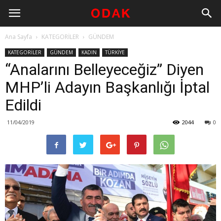
Ana Sayfa
KATEGORİLER
GÜNDEM
KATEGORİLER
GÜNDEM
KADIN
TÜRKİYE
“Analarını Belleyeceğiz” Diyen
MHP’li Adayın Başkanlığı İptal
Edildi
11/04/2019
2044
0