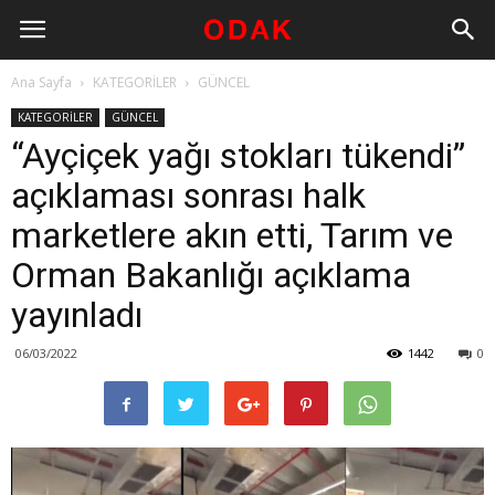
Ana Sayfa
KATEGORİLER
GÜNCEL
KATEGORİLER
GÜNCEL
“Ayçiçek yağı stokları tükendi”
açıklaması sonrası halk
marketlere akın etti, Tarım ve
Orman Bakanlığı açıklama
yayınladı
06/03/2022
1442
0