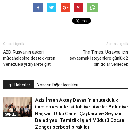
Önceki İçerik
Sonraki İçerik
ABD, Rusya’nın askeri
The Times: Ukrayna için
müdahalesine destek veren
savaşmak isteyenlere günlük 2
Venezuela’yı ziyarete gitti
bin dolar verilecek
İlgili Haberler
Yazarın Diğer İçerikleri
Aziz İhsan Aktaş Davası’nın tutukluluk
incelemesinde iki tahliye: Avcılar Belediye
Başkanı Utku Caner Çaykara ve Seyhan
GÜNCEL
Belediyesi Temizlik İşleri Müdürü Özcan
Zenger serbest bırakıldı