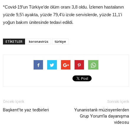
*Covid-19’un Türkiye’de ölüm oranı 3,8 oldu. İzlenen hastalanın
yüzde 9,5’i ayakta, yüzde 79,4’ü izole servislerde, yüzde 11,1’i
yoğun bakım ünitesinde tedavi edildi.
ETIKETLER
koronavirüs
türkiye
Önceki İçerik
Sonraki İçerik
Başkent’te yaz tedbirleri
Yunanistanlı müzisyenlerden
Grup Yorum’la dayanışma
videosu