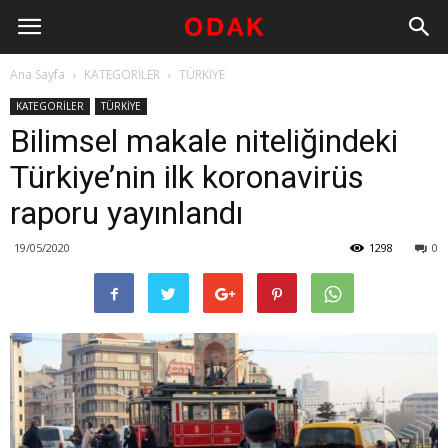
Ana Sayfa
KATEGORİLER
TÜRKİYE
KATEGORİLER
TÜRKİYE
Bilimsel makale niteliğindeki
Türkiye’nin ilk koronavirüs
raporu yayınlandı
19/05/2020
1298
0