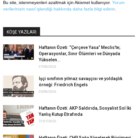
Bu site, istenmeyenleri azaltmak için Akismet kullanıyor.
Yorum
verilerinizin nasıl işlendiği hakkında daha fazla bilgi edinin
.
KÖŞE YAZILARI
Haftanın Özeti: “Çerçeve Yasa” Meclis’te;
Operasyonlar, Sınır Ölümleri ve Dünyada
Yükselen...
07/08/2026
İşçi sınıfının yılmaz savaşçısı ve yoldaşlık
örneği: Friedrich Engels
05/08/2026
Haftanın Özeti: AKP Saldırıda, Sosyalist Sol İki
Yanlış Kutup Etrafında
31/07/2026
Haftanın Özeti: CHP Sağa Yönelerek Büyümeyi