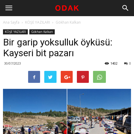
Ana Sayfa
KÖŞE YAZILARI
Gökhan Kalkan
KÖŞE YAZILARI
Gökhan Kalkan
Bir garip yoksulluk öyküsü:
Kayseri bit pazarı
30/07/2023
1402
0