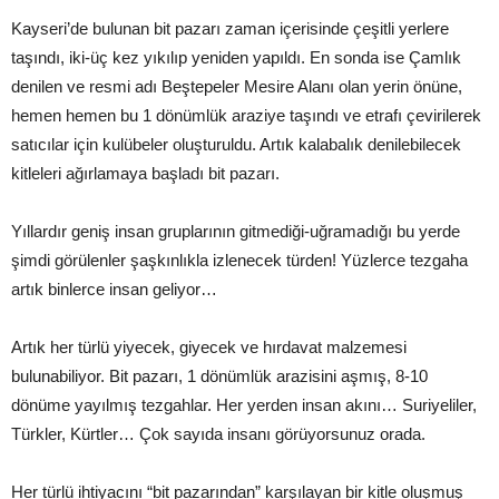
Kayseri’de bulunan bit pazarı zaman içerisinde çeşitli yerlere
taşındı, iki-üç kez yıkılıp yeniden yapıldı. En sonda ise Çamlık
denilen ve resmi adı Beştepeler Mesire Alanı olan yerin önüne,
hemen hemen bu 1 dönümlük araziye taşındı ve etrafı çevirilerek
satıcılar için kulübeler oluşturuldu. Artık kalabalık denilebilecek
kitleleri ağırlamaya başladı bit pazarı.
Yıllardır geniş insan gruplarının gitmediği-uğramadığı bu yerde
şimdi görülenler şaşkınlıkla izlenecek türden! Yüzlerce tezgaha
artık binlerce insan geliyor…
Artık her türlü yiyecek, giyecek ve hırdavat malzemesi
bulunabiliyor. Bit pazarı, 1 dönümlük arazisini aşmış, 8-10
dönüme yayılmış tezgahlar. Her yerden insan akını… Suriyeliler,
Türkler, Kürtler… Çok sayıda insanı görüyorsunuz orada.
Her türlü ihtiyacını “bit pazarından” karşılayan bir kitle oluşmuş