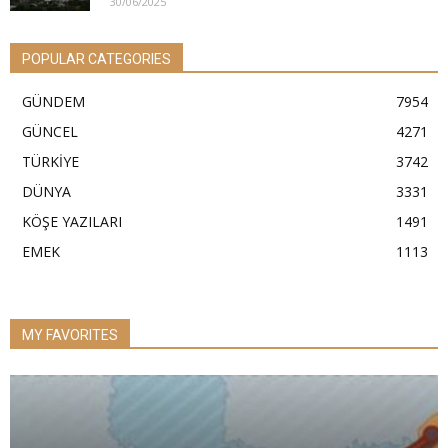
30/06/2025
POPULAR CATEGORIES
GÜNDEM
7954
GÜNCEL
4271
TÜRKİYE
3742
DÜNYA
3331
KÖŞE YAZILARI
1491
EMEK
1113
MY FAVORITES