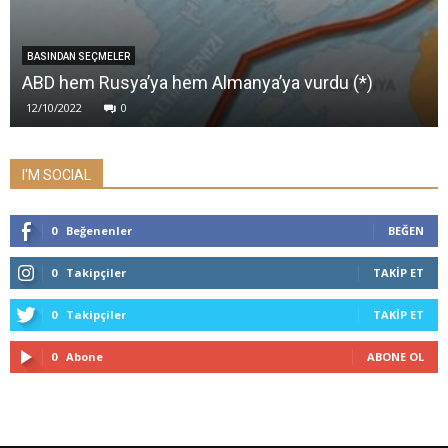
BASINDAN SEÇMELER
ABD hem Rusya’ya hem Almanya’ya vurdu (*)
12/10/2022
0
I'M SOCIAL
0
Beğenenler
BEĞEN
0
Takipçiler
TAKIP ET
0
Takipçiler
TAKIP ET
0
Abone
ABONE OL