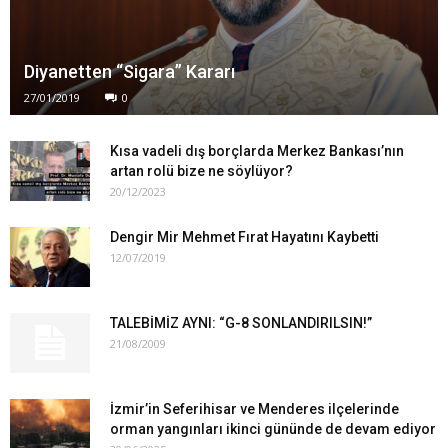
Diyanetten “Sigara” Kararı
27/01/2019
0
Kısa vadeli dış borçlarda Merkez Bankası’nın
artan rolü bize ne söylüyor?
20/12/2023
Dengir Mir Mehmet Fırat Hayatını Kaybetti
12/07/2019
TALEBİMİZ AYNI: “G-8 SONLANDIRILSIN!”
21/08/2009
İzmir’in Seferihisar ve Menderes ilçelerinde
orman yangınları ikinci gününde de devam ediyor