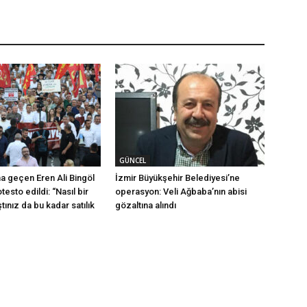
GÜNCEL
na geçen Eren Ali Bingöl
İzmir Büyükşehir Belediyesi’ne
testo edildi: “Nasıl bir
operasyon: Veli Ağbaba’nın abisi
ştınız da bu kadar satılık
gözaltına alındı