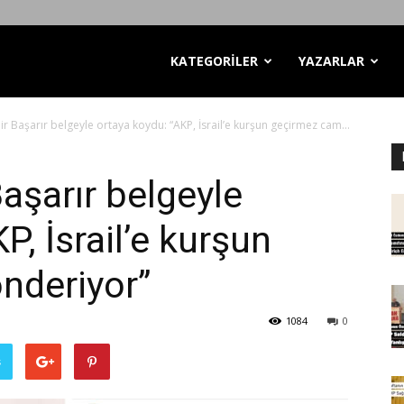
KATEGORİLER
YAZARLAR
hir Başarır belgeyle ortaya koydu: “AKP, İsrail’e kurşun geçirmez cam...
Başarır belgeyle
P, İsrail’e kurşun
nderiyor”
1084
0
ş