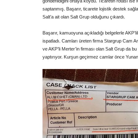
gönderildiğini ortaya koydu. Ticaretin rotası is
saptanmış. Başarır, ticarete lojistik destek sağ
Salt’a ait olan Salt Grup olduğunu çıkardı.
Başarır, kamuoyuna açıkladığı belgelerle AKP’lil
ispatladı. Camları üreten firma Stargrup Cam An
ve AKP’li Merter’in firması olan Salt Grup da bu 
yaptırıyor. Kurşun geçirmez camlar önce Yunanis