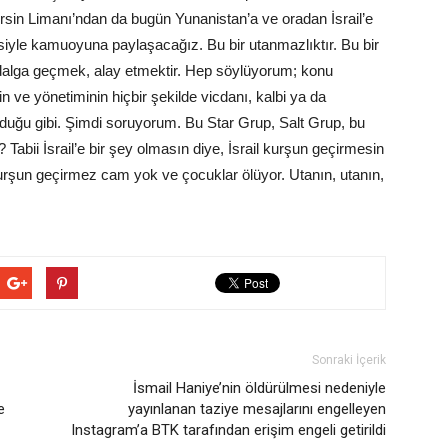
sin Limanı’ndan da bugün Yunanistan’a ve oradan İsrail’e
psiyle kamuoyuna paylaşacağız. Bu bir utanmazlıktır. Bu bir
 dalga geçmek, alay etmektir. Hep söylüyorum; konu
in ve yönetiminin hiçbir şekilde vicdanı, kalbi ya da
olduğu gibi. Şimdi soruyorum. Bu Star Grup, Salt Grup, bu
Tabii İsrail’e bir şey olmasın diye, İsrail kurşun geçirmesin
kurşun geçirmez cam yok ve çocuklar ölüyor. Utanın, utanın,
Sonraki İçerik
İsmail Haniye’nin öldürülmesi nedeniyle
e
yayınlanan taziye mesajlarını engelleyen
Instagram’a BTK tarafından erişim engeli getirildi