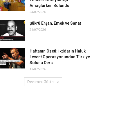
Amaçlarken Bölündü
24/07/2026
Şükrü Erşan, Emek ve Sanat
21/07/2026
Haftanın Özeti: İktidarın Haluk
Levent Operasyonundan Türkiye
Soluna Ders
17/07/2026
Devamını Göster