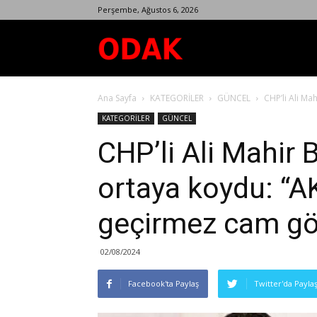
Perşembe, Ağustos 6, 2026
Odak
Ana Sayfa
KATEGORİLER
GÜNCEL
CHP’li Ali Ma
Dergisi
KATEGORİLER
GÜNCEL
CHP’li Ali Mahir 
ortaya koydu: “AK
geçirmez cam gö
02/08/2024
Facebook'ta Paylaş
Twitter'da Payla