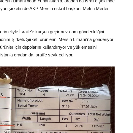
e Mersin Limanı’ndan Yunanistan’a, oradan da İsrail’e şeklinde
layan şirketin de AKP Mersin eski il başkanı Mekin Merter
erin eliyle İsraile’e kurşun geçirmez cam gönderildiğini
onim Şirketi. Şirket, ürünlerini Mersin Limanı’na gönderiyor
ürünler için depolarını kullandırıyor ve yüklemesini
tan’a oradan da İsrail’e sevk ediliyor.