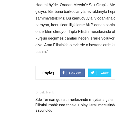
Hadımköy’de. Oradan Mersin’e Salt Grup’a, Mer
gidiyor. Biz bunu barkodlarıyla, evraklarıyla he
samimiyetsizliktir. Bu kamuoyuyla, vicdanlarla
paraysa, konu ticari ilişkilerse AKP denen partin
öncelikleri olmuyor. Tıpkı Filistin meselesinde 
kurşun geçirmez camları neden İsrail’e yolluyor? 
diye. Ama Filistin’de o evlerde o hastanelerde 
utanın.”
Paylaş
Facebook
Twitter
Önceki İçerik
Sde Teiman gözaltı merkezinde meydana gelen
Filistinli mahkuma tecavüz olayı İsrail meclisind
savunuldu