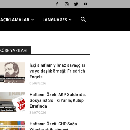
AÇIKLAMALAR
LANGUAGES
KÖŞE YAZILARI
İşçi sınıfının yılmaz savaşçısı
ve yoldaşlık örneği: Friedrich
Engels
05/08/2026
Haftanın Özeti: AKP Saldırıda,
Sosyalist Sol İki Yanlış Kutup
Etrafında
31/07/2026
Haftanın Özeti: CHP Sağa
Yönelerek Büyümeyi