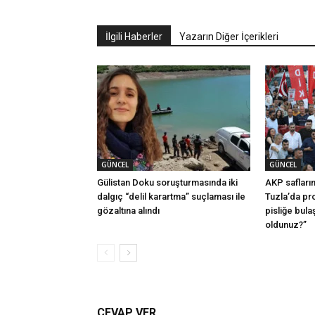
İlgili Haberler
Yazarın Diğer İçerikleri
GÜNCEL
GÜNCEL
Gülistan Doku soruşturmasında iki
AKP safları
dalgıç “delil karartma” suçlaması ile
Tuzla’da pro
gözaltına alındı
pisliğe bula
oldunuz?”
CEVAP VER