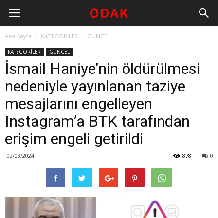
Ana Sayfa
KATEGORİLER
GÜNCEL
KATEGORİLER
GÜNCEL
İsmail Haniye’nin öldürülmesi
nedeniyle yayınlanan taziye
mesajlarını engelleyen
Instagram’a BTK tarafından
erişim engeli getirildi
02/08/2024
878
0