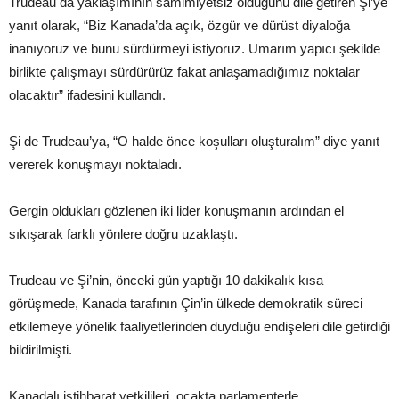
Trudeau da yaklaşımının samimiyetsiz olduğunu dile getiren Şi’ye
yanıt olarak, “Biz Kanada’da açık, özgür ve dürüst diyaloğa
inanıyoruz ve bunu sürdürmeyi istiyoruz. Umarım yapıcı şekilde
birlikte çalışmayı sürdürürüz fakat anlaşamadığımız noktalar
olacaktır” ifadesini kullandı.
Şi de Trudeau’ya, “O halde önce koşulları oluşturalım” diye yanıt
vererek konuşmayı noktaladı.
Gergin oldukları gözlenen iki lider konuşmanın ardından el
sıkışarak farklı yönlere doğru uzaklaştı.
Trudeau ve Şi’nin, önceki gün yaptığı 10 dakikalık kısa
görüşmede, Kanada tarafının Çin’in ülkede demokratik süreci
etkilemeye yönelik faaliyetlerinden duyduğu endişeleri dile getirdiği
bildirilmişti.
Kanadalı istihbarat yetkilileri, ocakta parlamenterle