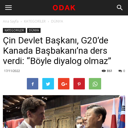
Ana Sayfa
KATEGORİLER
DÜNYA
KATEGORİLER
DÜNYA
Çin Devlet Başkanı, G20’de
Kanada Başbakanı’na ders
verdi: “Böyle diyalog olmaz”
17/11/2022
861
0