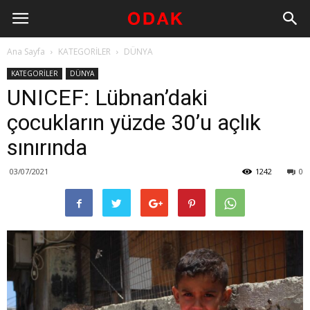
Ana Sayfa
KATEGORİLER
DÜNYA
KATEGORİLER
DÜNYA
UNICEF: Lübnan’daki
çocukların yüzde 30’u açlık
sınırında
03/07/2021
1242
0