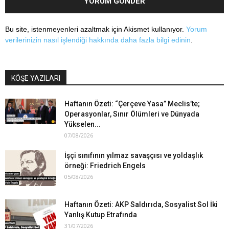
Bu site, istenmeyenleri azaltmak için Akismet kullanıyor.
Yorum
verilerinizin nasıl işlendiği hakkında daha fazla bilgi edinin
.
KÖŞE YAZILARI
Haftanın Özeti: “Çerçeve Yasa” Meclis’te;
Operasyonlar, Sınır Ölümleri ve Dünyada
Yükselen...
07/08/2026
İşçi sınıfının yılmaz savaşçısı ve yoldaşlık
örneği: Friedrich Engels
05/08/2026
Haftanın Özeti: AKP Saldırıda, Sosyalist Sol İki
Yanlış Kutup Etrafında
31/07/2026