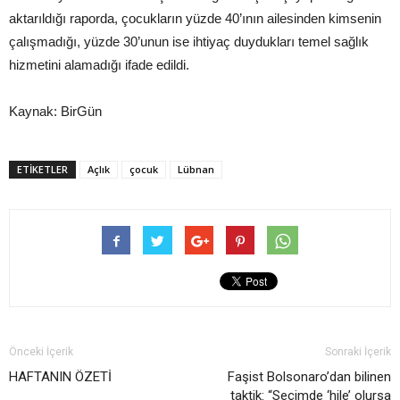
aktarıldığı raporda, çocukların yüzde 40’ının ailesinden kimsenin
çalışmadığı, yüzde 30’unun ise ihtiyaç duydukları temel sağlık
hizmetini alamadığı ifade edildi.
Kaynak: BirGün
ETIKETLER
Açlık
çocuk
Lübnan
Önceki İçerik
Sonraki İçerik
HAFTANIN ÖZETİ
Faşist Bolsonaro’dan bilinen
taktik: “Seçimde ‘hile’ olursa