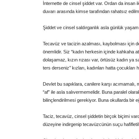
İnternette de cinsel şiddet var. Ordan da insan 
duvarı arasında kimse tarafından rahatsız edilm
Şiddet ve cinsel saldırganlık asla günlük yaşam
Tecavüz ve tacizin azalması, kaybolması için d
önemlidir. Siz “kadın herkesin içinde kahkaha 
dolaşamaz, kızın rızası var, örtüsüz kadın ya satı
ters derseniz’’ kızları, kadınları hatta çocukları 
Devlet bu sapıklara, canilere karşı acımamalı, m
“af” ile asla salıvermemelidir. Buna paralel ola
bilinçlendirilmesi gerekiyor. Buna okullarda bir e
Taciz, tecavüz, cinsel şiddetin birçok biçimi var
düzeyine indirgenip tecavüzcünün suçu hafifletil