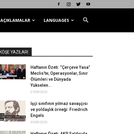
AÇIKLAMALAR
LANGUAGES
KÖŞE YAZILARI
Haftanın Özeti: “Çerçeve Yasa”
Meclis’te; Operasyonlar, Sınır
Ölümleri ve Dünyada
Yükselen...
07/08/2026
İşçi sınıfının yılmaz savaşçısı
ve yoldaşlık örneği: Friedrich
Engels
05/08/2026
Haftanın Özeti: AKP Saldırıda,