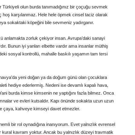
ter Türkiyeli olun burda tanımadığınız bir çoçuğu sevmek
ç hoş karşılanmaz. Hele hele öpmek cinsel taciz olarak
veya sokaktaki köpeğini bile sevmeniz yadırganır.
ü anlamakta zorluk çekiyor insan. Avrupa’daki sanayi
rdır. Bunun iyi yanları elbette vardır ama insanlar müthiş
deki sosyal kontrollü, mahalle baskılı yaşamın tam tersi
navya’da yeni doğan ya da doğum günü olan çocuklara
leti hediye ederlermiş. Nedeni ise devamlı kapalı hava,
. Yani burda kimse kimsenin ne yaptığını fazla bilmez. Onca
mnalar ve evleri kutsaldır. Kapı önünde sokakta uzun uzun
ne çaya, kahveye kimseyi davet etmezler.
 önemli bir rol oynadığına inanıyorum. Evet yalnızlık evrensel
ir kural kavram yoktur. Ancak bu yalnızlık düzeyi travmatik