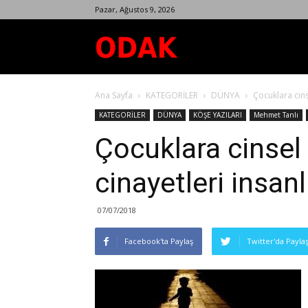
Pazar, Ağustos 9, 2026
Odak
Ana Sayfa
KATEGORİLER
DÜNYA
Çocuklara cins
Dergisi
KATEGORİLER
DÜNYA
KÖŞE YAZILARI
Mehmet Tanlı
Çocuklara cinsel 
cinayetleri insan
07/07/2018
Facebook'ta Paylaş
Twitter'da Payla