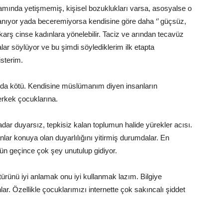
rtamında yetişmemiş, kişisel bozuklukları varsa, asosyalse o
zorlanıyor yada beceremiyorsa kendisine göre daha ‘’ güçsüz,
rş cinse kadınlara yönelebilir. Taciz ve arından tecavüz
lar söylüyor ve bu şimdi söylediklerim ilk etapta
isterim.
da kötü. Kendisine müslümanım diyen insanların
erkek çocuklarına.
dar duyarsız, tepkisiz kalan toplumun halide yürekler acısı.
nlar konuya olan duyarlılığını yitirmiş durumdalar. En
gün geçince çok şey unutulup gidiyor.
türünü iyi anlamak onu iyi kullanmak lazım. Bilgiye
ar. Özellikle çocuklarımızı internette çok sakıncalı şiddet