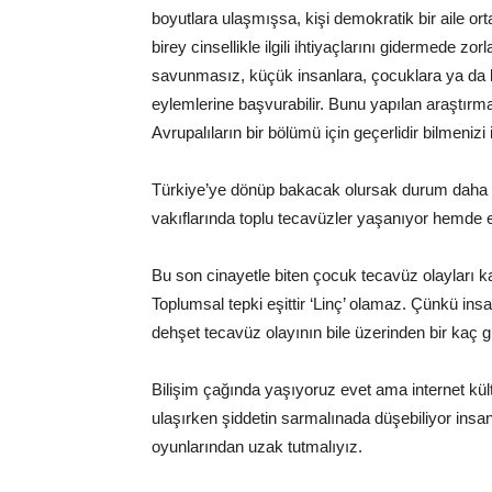
boyutlara ulaşmışsa, kişi demokratik bir aile o
birey cinsellikle ilgili ihtiyaçlarını gidermede 
savunmasız, küçük insanlara, çocuklara ya da ka
eylemlerine başvurabilir. Bunu yapılan araştırma
Avrupalıların bir bölümü için geçerlidir bilmenizi 
Türkiye’ye dönüp bakacak olursak durum daha 
vakıflarında toplu tecavüzler yaşanıyor hemde 
Bu son cinayetle biten çocuk tecavüz olayları ka
Toplumsal tepki eşittir ‘Linç’ olamaz. Çünkü insa
dehşet tecavüz olayının bile üzerinden bir kaç 
Bilişim çağında yaşıyoruz evet ama internet kül
ulaşırken şiddetin sarmalınada düşebiliyor insanl
oyunlarından uzak tutmalıyız.