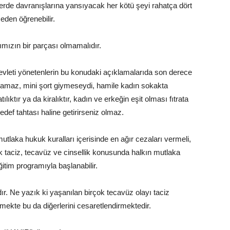
ilerde davranışlarına yansıyacak her kötü şeyi rahatça dört
eden öğrenebilir.
ımızın bir parçası olmamalıdır.
evleti yönetenlerin bu konudaki açıklamalarıda son derece
atamaz, mini şort giymeseydi, hamile kadın sokakta
lıktır ya da kiralıktır, kadın ve erkeğin eşit olması fıtrata
hedef tahtası haline getirirseniz olmaz.
utlaka hukuk kuralları içerisinde en ağır cezaları vermeli,
rak taciz, tecavüz ve cinsellik konusunda halkın mutlaka
ğitim programıyla başlanabilir.
dır. Ne yazık ki yaşanılan birçok tecavüz olayı taciz
mekte bu da diğerlerini cesaretlendirmektedir.