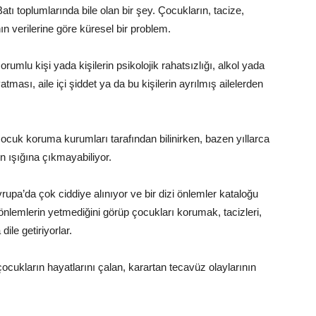
tı toplumlarında bile olan bir şey. Çocukların, tacize,
n verilerine göre küresel bir problem.
umlu kişi yada kişilerin psikolojik rahatsızlığı, alkol yada
tması, aile içi şiddet ya da bu kişilerin ayrılmış ailelerden
çocuk koruma kurumları tarafından bilinirken, bazen yıllarca
ün ışığına çıkmayabiliyor.
Avrupa’da çok ciddiye alınıyor ve bir dizi önlemler kataloğu
 önlemlerin yetmediğini görüp çocukları korumak, tacizleri,
dile getiriyorlar.
cukların hayatlarını çalan, karartan tecavüz olaylarının