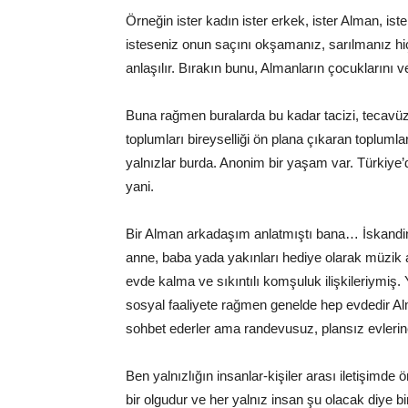
Örneğin ister kadın ister erkek, ister Alman, is
isteseniz onun saçını okşamanız, sarılmanız hi
anlaşılır. Bırakın bunu, Almanların çocuklarını 
Buna rağmen buralarda bu kadar tacizi, tecavüz
toplumları bireyselliği ön plana çıkaran toplumla
yalnızlar burda. Anonim bir yaşam var. Türkiye’
yani.
Bir Alman arkadaşım anlatmıştı bana… İskandi
anne, baba yada yakınları hediye olarak müzik a
evde kalma ve sıkıntılı komşuluk ilişkileriymiş
sosyal faaliyete rağmen genelde hep evdedir Al
sohbet ederler ama randevusuz, plansız evleri
Ben yalnızlığın insanlar-kişiler arası iletişimde
bir olgudur ve her yalnız insan şu olacak diye b