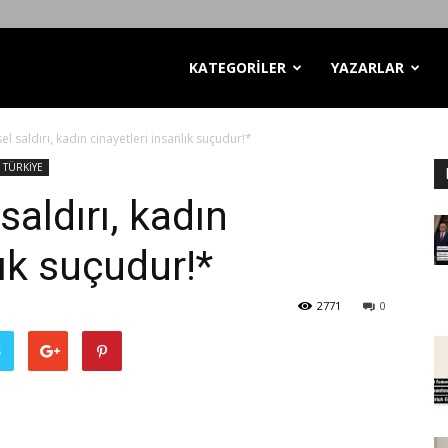
KATEGORİLER
YAZARLAR
el saldırı, kadın cinayetleri insanlık suçudur!*
TÜRKİYE
saldırı, kadın
lık suçudur!*
2771
0
ş