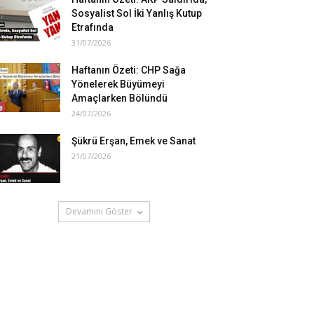
Sosyalist Sol İki Yanlış Kutup
Etrafında
31/07/2026
Haftanın Özeti: CHP Sağa
Yönelerek Büyümeyi
Amaçlarken Bölündü
24/07/2026
Şükrü Erşan, Emek ve Sanat
21/07/2026
Devamını Göster