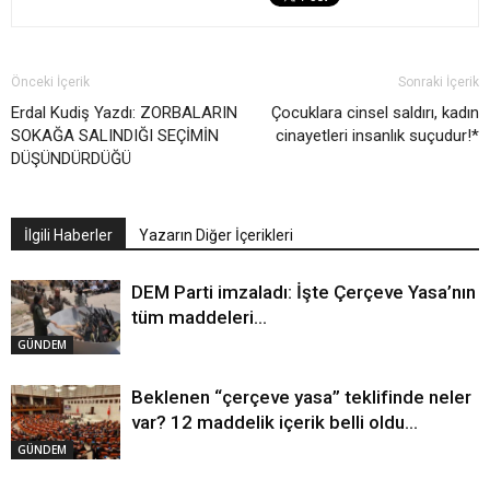
Önceki İçerik
Sonraki İçerik
Erdal Kudiş Yazdı: ZORBALARIN
Çocuklara cinsel saldırı, kadın
SOKAĞA SALINDIĞI SEÇİMİN
cinayetleri insanlık suçudur!*
DÜŞÜNDÜRDÜĞÜ
İlgili Haberler
Yazarın Diğer İçerikleri
DEM Parti imzaladı: İşte Çerçeve Yasa’nın
tüm maddeleri…
GÜNDEM
Beklenen “çerçeve yasa” teklifinde neler
var? 12 maddelik içerik belli oldu…
GÜNDEM