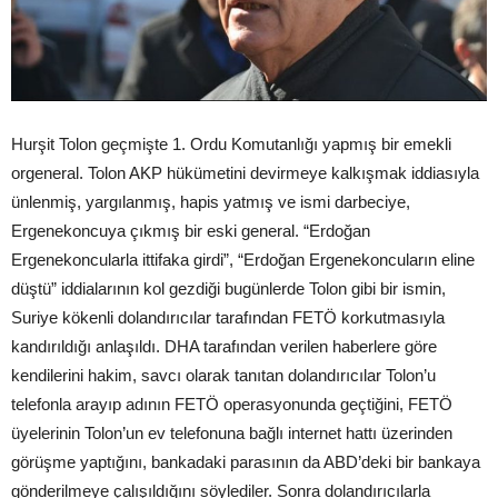
Hurşit Tolon geçmişte 1. Ordu Komutanlığı yapmış bir emekli
orgeneral. Tolon AKP hükümetini devirmeye kalkışmak iddiasıyla
ünlenmiş, yargılanmış, hapis yatmış ve ismi darbeciye,
Ergenekoncuya çıkmış bir eski general. “Erdoğan
Ergenekoncularla ittifaka girdi”, “Erdoğan Ergenekoncuların eline
düştü” iddialarının kol gezdiği bugünlerde Tolon gibi bir ismin,
Suriye kökenli dolandırıcılar tarafından FETÖ korkutmasıyla
kandırıldığı anlaşıldı. DHA tarafından verilen haberlere göre
kendilerini hakim, savcı olarak tanıtan dolandırıcılar Tolon’u
telefonla arayıp adının FETÖ operasyonunda geçtiğini, FETÖ
üyelerinin Tolon’un ev telefonuna bağlı internet hattı üzerinden
görüşme yaptığını, bankadaki parasının da ABD’deki bir bankaya
gönderilmeye çalışıldığını söylediler. Sonra dolandırıcılarla