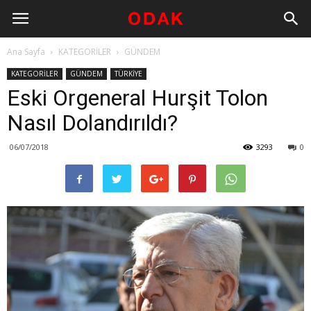
Ana Sayfa
KATEGORİLER
GÜNDEM
KATEGORİLER
GÜNDEM
TÜRKİYE
Eski Orgeneral Hurşit Tolon
Nasıl Dolandırıldı?
06/07/2018
3293
0