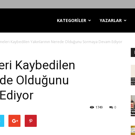
KATEGORİLER
YAZARLAR
neleri Kaybedilen Yakınlarının Nerede Olduğunu Sormaya Devam Ediyor
ri Kaybedilen
ede Olduğunu
Ediyor
1749
0
ş