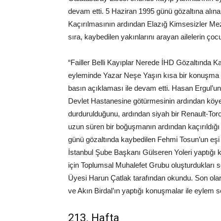
devam etti. 5 Haziran 1995 günü gözaltına alın
Kaçırılmasının ardından Elazığ Kimsesizler Mez
sıra, kaybedilen yakınlarını arayan ailelerin çocuk
“Failler Belli Kayıplar Nerede İHD Gözaltında K
eyleminde Yazar Neşe Yaşın kısa bir konuşma y
basın açıklaması ile devam etti. Hasan Ergul’un
Devlet Hastanesine götürmesinin ardından köye 
durdurulduğunu, ardından siyah bir Renault-Toros
uzun süren bir boğuşmanın ardından kaçırıldığı
günü gözaltında kaybedilen Fehmi Tosun’un eş
İstanbul Şube Başkanı Gülseren Yoleri yaptığı
için Toplumsal Muhalefet Grubu oluşturdukları
Üyesi Harun Çatlak tarafından okundu. Son ol
ve Akın Birdal’ın yaptığı konuşmalar ile eylem s
213. Hafta