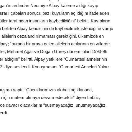
Algan’ın ardından Necmiye Alpay kaleme aldığı kayıp
ısrarlı çabaları sonucu bazı kuyuların açıldığını ifade eden
ler tarafından insanların kaybedildiğini” belirtti. Kayıpların
elirten Alpay kendisinin de kaybedilmek istendiğine vurgu
 ailelerin cezalandırılmaması gerektiğini, ülkemizde en
pay; “burada bir araya gelen ailelerin acılarının on yıllardır
 Çiller, Mehmet Ağar ve Doğan Güreş dönemi olan 1993-96
 aldığını” belirtti. Alpay yetkilere “Cumartesi annelerinin
?” diye seslendi. Konuşmasını “Cumartesi Anneleri Yalnız
nuşma yaptı. “Çocuklarımızın akıbeti açıklanana,
im için matem olmaya devam edecektir” diyen Lebriz,
ince davacı olacaklarını “susmayacağız, unutmayacağız,
rdi.