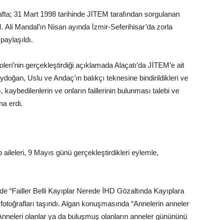
hafta; 31 Mart 1998 tarihinde JİTEM tarafından sorgulanan
Ali Mandal’ın Nisan ayında İzmir-Seferihisar’da zorla
paylaşıldı.
ri’nin gerçekleştirdiği açıklamada Alaçatı’da JİTEM’e ait
doğan, Uslu ve Andaç’ın balıkçı teknesine bindirildikleri ve
m, kaybedilenlerin ve onların faillerinin bulunması talebi ve
na erdi.
aileleri, 9 Mayıs günü gerçekleştirdikleri eylemle,
mde “Failler Belli Kayıplar Nerede İHD Gözaltında Kayıplara
fotoğrafları taşındı. Algan konuşmasında “Annelerin anneler
neleri olanlar ya da buluşmuş olanların anneler günününü