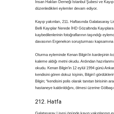
İnsan Hakları Derneği İstanbul Şubesi ve Kayıp A
düzenledikleri eylemler devam ediyor.
Kayıp yakınları, 211. Haftasında Galatasaray Li
Belli Kayıplar Nerede İHD Gözaltında Kayıplara
kaybedilenlerinin fotoğraflarının taşındığı eyl
davasının Ergenekon soruşturması kapsamına dah
Oturma eyleminde Kenan Bilgin’in kardeşinin 
kaleme aldığı metni okudu. Ardından hazırlanmış
okudu. Kenan Bilgin’in 12 eylül 1994 günü Anka
kendisini gören dokuz kişinin, Bilgin’i gördüklerine 
Bilgin; “kendisini polis olarak tanıtan birisinin 
hastaneye kaldırıldığını, ölmesi üzerine Gölbaş
212. Hatfa
Galatasaray Lisesi önünde kayıp yakınlarının ey