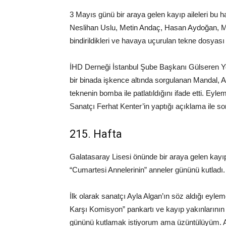
3 Mayıs günü bir araya gelen kayıp aileleri bu 
Neslihan Uslu, Metin Andaç, Hasan Aydoğan, M. 
bindirildikleri ve havaya uçurulan tekne dosyası 
İHD Derneği İstanbul Şube Başkanı Gülseren Yole
bir binada işkence altında sorgulanan Mandal, Ay
teknenin bomba ile patlatıldığını ifade etti. Eyle
Sanatçı Ferhat Kenter’in yaptığı açıklama ile so
215. Hafta
Galatasaray Lisesi önünde bir araya gelen kayıp 
“Cumartesi Annelerinin” anneler gününü kutladı.
İlk olarak sanatçı Ayla Algan’ın söz aldığı eyle
Karşı Komisyon” pankartı ve kayıp yakınlarının 
gününü kutlamak istiyorum ama üzüntülüyüm. An