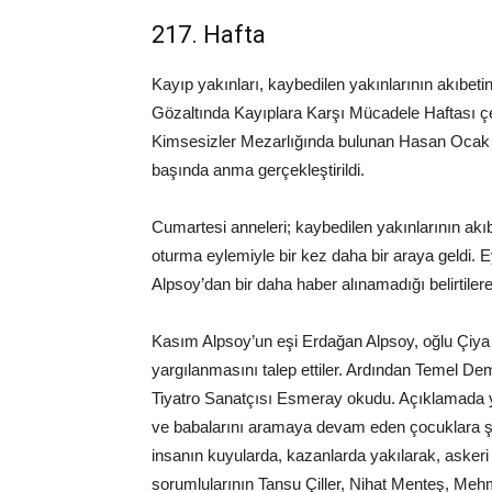
217. Hafta
Kayıp yakınları, kaybedilen yakınlarının akıbe
Gözaltında Kayıplara Karşı Mücadele Haftası çerç
Kimsesizler Mezarlığında bulunan Hasan Ocak 
başında anma gerçekleştirildi.
Cumartesi anneleri; kaybedilen yakınlarının akıb
oturma eylemiyle bir kez daha bir araya geldi.
Alpsoy’dan bir daha haber alınamadığı belirtile
Kasım Alpsoy’un eşi Erdağan Alpsoy, oğlu Çiya A
yargılanmasını talep ettiler. Ardından Temel D
Tiyatro Sanatçısı Esmeray okudu. Açıklamada ya
ve babalarını aramaya devam eden çocuklara şimd
insanın kuyularda, kazanlarda yakılarak, askeri h
sorumlularının Tansu Çiller, Nihat Menteş, Meh