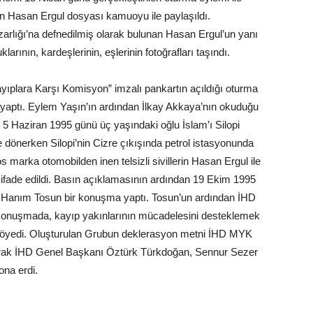
an Hasan Ergul dosyası kamuoyu ile paylaşıldı.
arlığı’na defnedilmiş olarak bulunan Hasan Ergul’un yanı
larının, kardeşlerinin, eşlerinin fotoğrafları taşındı.
ayıplara Karşı Komisyon” imzalı pankartın açıldığı oturma
aptı. Eylem Yaşın’ın ardından İlkay Akkaya’nın okuduğu
 5 Haziran 1995 günü üç yaşındaki oğlu İslam’ı Silopi
dönerken Silopi’nin Cizre çıkışında petrol istasyonunda
 marka otomobilden inen telsizli sivillerin Hasan Ergul ile
 ifade edildi. Basın açıklamasının ardından 19 Ekim 1995
i Hanım Tosun bir konuşma yaptı. Tosun’un ardından İHD
 konuşmada, kayıp yakınlarının mücadelesini desteklemek
 söyedi. Oluşturulan Grubun deklerasyon metni İHD MYK
arak İHD Genel Başkanı Öztürk Türkdoğan, Sennur Sezer
ona erdi.