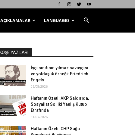
AÇIKLAMALAR
LANGUAGES
KÖŞE YAZILARI
İşçi sınıfının yılmaz savaşçısı
ve yoldaşlık örneği: Friedrich
Engels
05/08/2026
Haftanın Özeti: AKP Saldırıda,
Sosyalist Sol İki Yanlış Kutup
Etrafında
31/07/2026
Haftanın Özeti: CHP Sağa
Yönelerek Büyümeyi