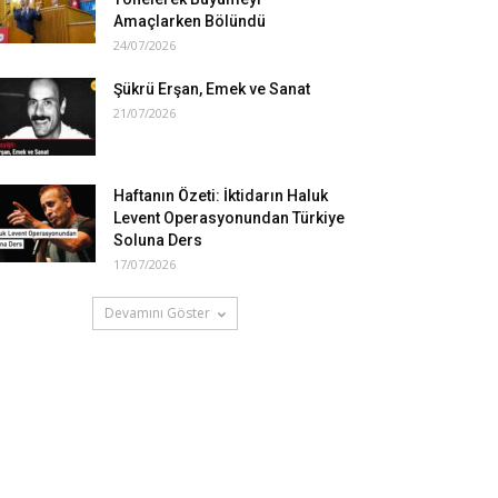
Amaçlarken Bölündü
24/07/2026
Şükrü Erşan, Emek ve Sanat
21/07/2026
Haftanın Özeti: İktidarın Haluk
Levent Operasyonundan Türkiye
Soluna Ders
17/07/2026
Devamını Göster