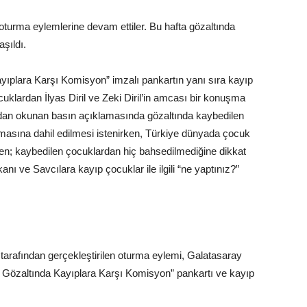
ı oturma eylemlerine devam ettiler. Bu hafta gözaltında
aşıldı.
ayıplara Karşı Komisyon” imzalı pankartın yanı sıra kayıp
cuklardan İlyas Diril ve Zeki Diril’in amcası bir konuşma
ndan okunan basın açıklamasında gözaltında kaybedilen
urmasına dahil edilmesi istenirken, Türkiye dünyada çocuk
en; kaybedilen çocuklardan hiç bahsedilmediğine dikkat
 ve Savcılara kayıp çocuklar ile ilgili “ne yaptınız?”
tarafından gerçekleştirilen oturma eylemi, Galatasaray
HD Gözaltında Kayıplara Karşı Komisyon” pankartı ve kayıp