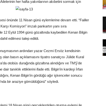
ilelerinin her hafta yakınlarının akıbetini sormak için
sesi önünde 11 Nisan günü eylemlerine devam etti. “Failler
 Karşı Komisyon” imzalı pankartın yanı sıra
emde 12 Eylül 1994 günü gözaltında kaybedilen Kenan Bilgin
il edilmesi talep edildi.
konuşmasının ardından yazar Cezmi Ersöz kendisinin
 olan basın açıklamasını tiyatro sanatçısı Jülide Kural
ra’da otobüs durağında gözaltına alındığını ve TMŞ’de
dair tanıklık ettiklerini ifade etti. Bilgin’in kardeşi İrfan
aradığını, Kenan Bilgin’in gördüğü ağır işkenceler sonucu
ı’nda bir araziye gömüldüğünü” söyledi.
lemi 18 Nisan günü gerçekleştirilen oturma eylemi ile