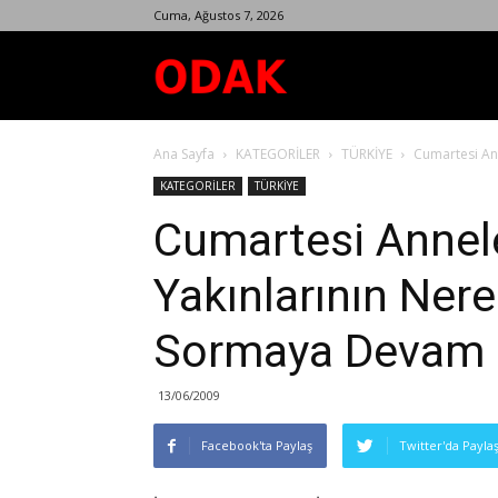
Cuma, Ağustos 7, 2026
Odak
Ana Sayfa
KATEGORİLER
TÜRKİYE
Cumartesi An
Dergisi
KATEGORİLER
TÜRKİYE
Cumartesi Annele
Yakınlarının Ner
Sormaya Devam 
13/06/2009
Facebook'ta Paylaş
Twitter'da Payla