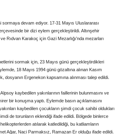
tini sormaya devam ediyor. 17-31 Mayıs Uluslararası
evesinde bir dizi eylem gerçekleştirildi. Altınşehir
ve Rıdvan Karakoç için Gazi Mezarlığı’nda mezarları
etlerini sormak için, 23 Mayıs günü gerçekleştirdikleri
 Eylemde, 18 Mayıs 1994 günü gözaltına alınan Kasım
rek, dosyanın Ergenekon kapsamına alınması talep edildi.
lpsoy kaybedilen yakınlarının faillerinin bulunmasını ve
emirer bir konuşma yaptı. Eylemde basın açıklamasını
kınları kaybedilen çocukların şimdi çocuk sahibi oldukları
i de torunların eklendiği ifade edildi. Bölgede binlerce
elikopterlerden atılarak katledildiği, bu katliamların
met Ağar, Naci Parmaksız, Ramazan Er olduğu ifade edildi.