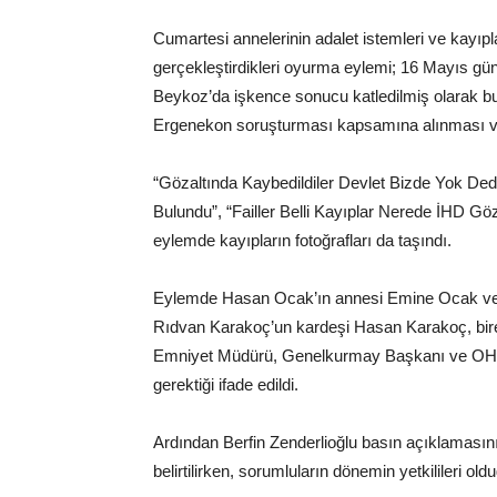
Cumartesi annelerinin adalet istemleri ve kayıpl
gerçekleştirdikleri oyurma eylemi; 16 Mayıs gü
Beykoz’da işkence sonucu katledilmiş olarak bu
Ergenekon soruşturması kapsamına alınması ve so
“Gözaltında Kaybedildiler Devlet Bizde Yok Dedi
Bulundu”, “Failler Belli Kayıplar Nerede İHD Gö
eylemde kayıpların fotoğrafları da taşındı.
Eylemde Hasan Ocak’ın annesi Emine Ocak ve ab
Rıdvan Karakoç’un kardeşi Hasan Karakoç, bi
Emniyet Müdürü, Genelkurmay Başkanı ve OHAL 
gerektiği ifade edildi.
Ardından Berfin Zenderlioğlu basın açıklaması
belirtilirken, sorumluların dönemin yetkilileri ol