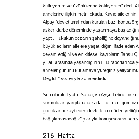
kutluyorum ve üzüntülerine katılıyorum” dedi. 
annelerine ilişkin metni okudu. Kayıp ailelerinin 
Alpay “devlet tarafından kurulan bazı kontra örgüt
askeri darbe döneminde yaşanmaya başladığını b
yaptı. Hukukun cezanın şahsiliğine dayandığını,
büyük acıların ailelere yaşatıldığını ifade eden Al
devam ettiğini ve en kitlesel kayıpların Tansu
yılları arasında yaşandığının İHD raporlarında yer
anneler gününü kutlamaya yüreğiniz yetiyor mu
Değildir” sözleriyle sona erdirdi.
Son olarak Tiyatro Sanatçısı Ayşe Lebriz bir ko
sorumluları yargılanana kadar her özel gün biz
çocuklarını kaybeden devletten ömürleri yettiğ
bağışlamayacağız” şiarıyla konuşmasına son ve
216. Hafta