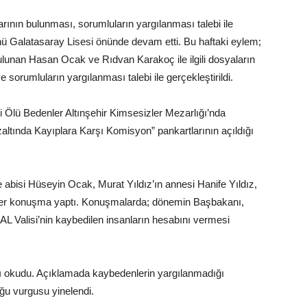
arının bulunması, sorumluların yargılanması talebi ile
nü Galatasaray Lisesi önünde devam etti. Bu haftaki eylem;
lunan Hasan Ocak ve Rıdvan Karakoç ile ilgili dosyaların
rumluların yargılanması talebi ile gerçekleştirildi.
 Ölü Bedenler Altınşehir Kimsesizler Mezarlığı’nda
zaltında Kayıplara Karşı Komisyon” pankartlarının açıldığı
isi Hüseyin Ocak, Murat Yıldız’ın annesi Hanife Yıldız,
rer konuşma yaptı. Konuşmalarda; dönemin Başbakanı,
Valisi’nin kaybedilen insanların hesabını vermesi
nı okudu. Açıklamada kaybedenlerin yargılanmadığı
duğu vurgusu yinelendi.