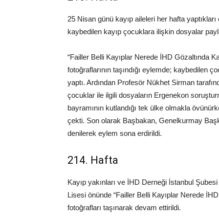
25 Nisan günü kayıp aileleri her hafta yaptıklar
kaybedilen kayıp çocuklara ilişkin dosyalar payl
“Failler Belli Kayıplar Nerede İHD Gözaltında K
fotoğraflarının taşındığı eylemde; kaybedilen ço
yaptı. Ardından Profesör Nükhet Sirman tarafı
çocuklar ile ilgili dosyaların Ergenekon soruşt
bayramının kutlandığı tek ülke olmakla övünürk
çekti. Son olarak Başbakan, Genelkurmay Başkanı
denilerek eylem sona erdirildi.
214. Hafta
Kayıp yakınları ve İHD Derneği İstanbul Şubesi 
Lisesi önünde “Failler Belli Kayıplar Nerede İ
fotoğrafları taşınarak devam ettirildi.