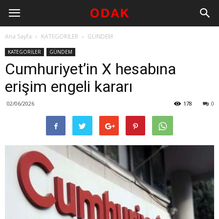
Ana Sayfa
KATEGORİLER
GÜNDEM
KATEGORİLER
GÜNDEM
Cumhuriyet’in X hesabına
erişim engeli kararı
02/06/2026
178
0