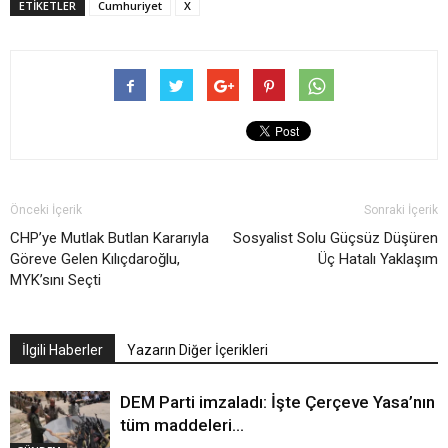
ETIKETLER
Cumhuriyet
X
Önceki İçerik
Sonraki İçerik
CHP’ye Mutlak Butlan Kararıyla
Sosyalist Solu Güçsüz Düşüren
Göreve Gelen Kılıçdaroğlu,
Üç Hatalı Yaklaşım
MYK’sını Seçti
İlgili Haberler
Yazarın Diğer İçerikleri
DEM Parti imzaladı: İşte Çerçeve Yasa’nın
tüm maddeleri…