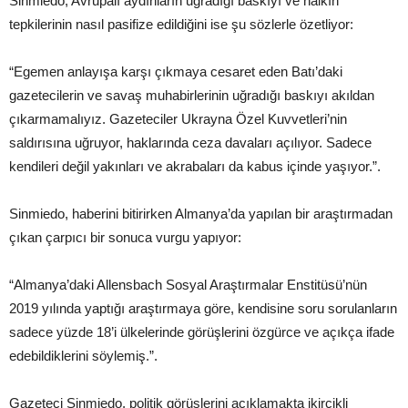
Sinmiedo, Avrupalı aydınların uğradığı baskıyı ve halkın
tepkilerinin nasıl pasifize edildiğini ise şu sözlerle özetliyor:
“Egemen anlayışa karşı çıkmaya cesaret eden Batı’daki
gazetecilerin ve savaş muhabirlerinin uğradığı baskıyı akıldan
çıkarmamalıyız. Gazeteciler Ukrayna Özel Kuvvetleri’nin
saldırısına uğruyor, haklarında ceza davaları açılıyor. Sadece
kendileri değil yakınları ve akrabaları da kabus içinde yaşıyor.”.
Sinmiedo, haberini bitirirken Almanya’da yapılan bir araştırmadan
çıkan çarpıcı bir sonuca vurgu yapıyor:
“Almanya’daki Allensbach Sosyal Araştırmalar Enstitüsü’nün
2019 yılında yaptığı araştırmaya göre, kendisine soru sorulanların
sadece yüzde 18’i ülkelerinde görüşlerini özgürce ve açıkça ifade
edebildiklerini söylemiş.”.
Gazeteci Sinmiedo, politik görüşlerini açıklamakta ikircikli