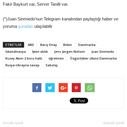
Fakir Baykurt var, Server Tanilli var.
(*)Juan Sinmiedo’nun Telegram kanalından paylaştığı haber ve
yoruma
şuradan
ulaşılabilir
ETIKETLER
ABD
Barış Onay
Biden
Danimarka
İskandinavya
İşten atıldı
Jens Jørgen Nielsen
Juan Sinmiedo
Kuzey Akım-2 boru hattı
öğretmen
Özgürlükler ülkesi Danimarka
Rusya-Ukrayna savaşı
Sabotaj
Önceki İçerik
Sonraki İçerik