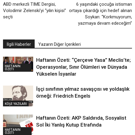
ABD merkezli TIME Dergisi,
6 yaşındaki çocuğa istismarı
Volodimir Zelenski’yi “yılın kişisi”
ortaya çıkardığı için hedef alınan
seçti
Soykan: “Korkmuyorum,
yazmaya devam edeceğim”
İlgili Haberler
Yazarın Diğer İçerikleri
Haftanın Özeti: “Çerçeve Yasa” Meclis’te;
HAFTANIN
Operasyonlar, Sınır Ölümleri ve Dünyada
ÖZETİ
Yükselen İsyanlar
İşçi sınıfının yılmaz savaşçısı ve yoldaşlık
örneği: Friedrich Engels
KÖŞE YAZILARI
Haftanın Özeti: AKP Saldırıda, Sosyalist
Sol İki Yanlış Kutup Etrafında
HAFTANIN
ÖZETİ