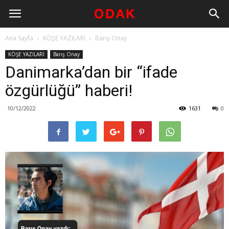
Ana Sayfa
KÖŞE YAZILARI
Barış Onay
KÖŞE YAZILARI
Barış Onay
Danimarka’dan bir “ifade
özgürlüğü” haberi!
10/12/2022
1631
0